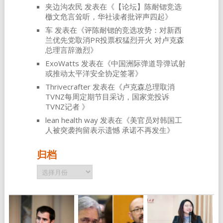
夹边沟农民
发表在《
【论坛】陈耐锶竞选
檄文危言耸听，华社读者批评声四起
》
车
发表在《
评陈耐锶的竞选攻势：对新西
兰优先党取消PR投票权猛烈开火 对卢克森
总理言辞激烈
》
ExoWatts
发表在《
中国洲际弹道导弹试射
或推动太平洋安全协定签署
》
Thrivecrafter
发表在《
卢克森总理取消
TVNZ每周定期节目采访，国家党投诉
TVNZ记者
》
lean health way
发表在《
美官员对韩国工
人被突袭拘留表示遗憾 承诺不再发生
》
归档
归
档