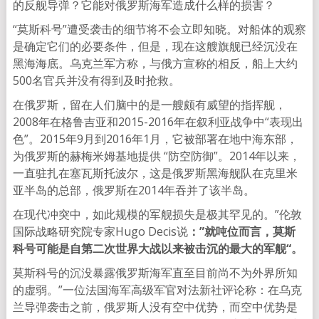
的反舰导弹？它能对俄罗斯海军造成什么样的损害？
“莫斯科号”遭受袭击的细节将不会立即知晓。对船体的观察
是确定它们的必要条件，但是，现在这艘旗舰已经沉没在
黑海海底。乌克兰军方称，与俄方宣称的相反，船上大约
500名官兵并没有得到及时抢救。
在俄罗斯，留在人们脑中的是一艘颇有威望的指挥舰，
2008年在格鲁吉亚和2015-2016年在叙利亚战争中“表现出
色”。2015年9月到2016年1月，它被部署在地中海东部，
为俄罗斯的赫梅米姆基地提供 “防空防御”。2014年以来，
一直驻扎在塞瓦斯托波尔，这是俄罗斯黑海舰队在克里米
亚半岛的总部，俄罗斯在2014年吞并了该半岛。
在现代冲突中，如此规模的军舰损失是极其罕见的。”伦敦
国际战略研究院专家Hugo Decis说
：”就吨位而言，莫斯
科号可能是自第二次世界大战以来被击沉的最大的军舰“。
莫斯科号的沉没暴露俄罗斯海军直至目前尚不为外界所知
的虚弱。”一位法国海军高级军官对法新社评论称：在乌克
兰导弹袭击之前，俄罗斯人没有空中优势，而空中优势是