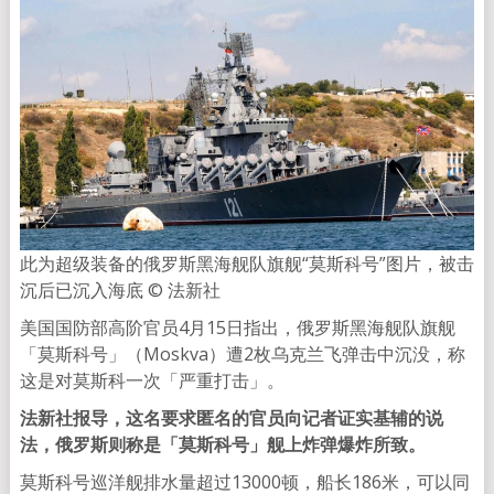
此为超级装备的俄罗斯黑海舰队旗舰“莫斯科号”图片，被击
沉后已沉入海底 © 法新社
美国国防部高阶官员4月15日指出，俄罗斯黑海舰队旗舰
「莫斯科号」（Moskva）遭2枚乌克兰飞弹击中沉没，称
这是对莫斯科一次「严重打击」。
法新社报导，这名要求匿名的官员向记者证实基辅的说
法，俄罗斯则称是「莫斯科号」舰上炸弹爆炸所致。
莫斯科号巡洋舰排水量超过13000顿，船长186米，可以同