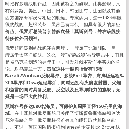
时指挥多艘战舰作战，因此被称之为旗舰。此类船舰，只
有俄罗斯、美国、中国、日本、韩国拥有，法国以及其他
西方国家海军没有相应的舰艇。专家认为，这一1983年服
役的战舰，超级装备，虽然已有年代，但具有很大的象征
价值。
俄罗斯总统普京曾多次登上莫斯科号，并在该舰接
待多位外国领袖。
俄罗斯同级别的战舰还有两艘，一艘属于北海舰队，另一
艘属于太平洋舰队。这么一艘“光荣战舰”被导弹击中，而且
是被乌克兰制造的导弹击中，引发对俄罗斯军事实力的争
论。
对乌克兰一方，击沉这样一艘包括配有16枚
Bazalt/Voulkan反舰导弹、多枚Fort导弹、海洋版远程S-
300导弹和Ossa短程导弹，同时还拥有火箭发射器、火炮
和鱼雷的同时具备反舰、反空以及反导弹能力的旗舰，无
疑是一场巨大的胜利。
莫斯科号多达680名海员，可保护其周围直径150公里的海
域
。在土耳其对俄罗斯船只关闭了博斯普鲁斯海峡和达达
尼尔海峡之后，俄罗斯将很难有其他船只取代其防空能
力。不过，英国国防情报机构Janes的专家Nick Brown认