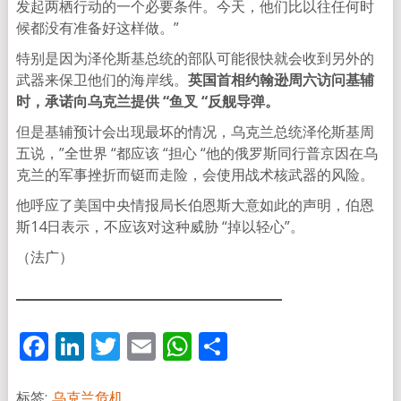
发起两栖行动的一个必要条件。今天，他们比以往任何时
候都没有准备好这样做。”
特别是因为泽伦斯基总统的部队可能很快就会收到另外的
武器来保卫他们的海岸线。
英国首相约翰逊周六访问基辅
时，承诺向乌克兰提供 “鱼叉 “反舰导弹。
但是基辅预计会出现最坏的情况，乌克兰总统泽伦斯基周
五说，”全世界 “都应该 “担心 “他的俄罗斯同行普京因在乌
克兰的军事挫折而铤而走险，会使用战术核武器的风险。
他呼应了美国中央情报局长伯恩斯大意如此的声明，伯恩
斯14日表示，不应该对这种威胁 “掉以轻心”。
（法广）
Facebook
LinkedIn
Twitter
Email
WhatsApp
分
享
标签:
乌克兰危机，