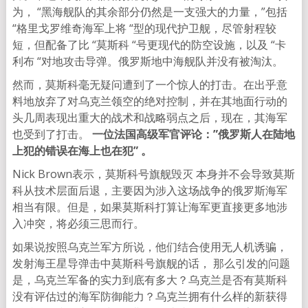
为， “黑海舰队的其余部分仍然是一支强大的力量，”包括
“格里戈罗维奇海军上将 “型的现代护卫舰，尽管射程较
短，但配备了比 “莫斯科 “号更现代的防空设施，以及 “卡
利布 “对地攻击导弹。俄罗斯地中海舰队并没有被淘汰。
然而，莫斯科毫无疑问遭到了一个惊人的打击。在出乎意
料地放弃了对乌克兰领空的绝对控制，并在其地面行动的
头几周表现出重大的战术和战略弱点之后，现在，其海军
也受到了打击。
一位法国高级军官评论：”俄罗斯人在陆地
上犯的错误在海上也在犯” 。
Nick Brown表示，莫斯科号旗舰毁灭 本身并不会导致莫斯
科从技术层面后退，主要因为涉入这场战争的俄罗斯海军
相当有限。但是，如果莫斯科打算让海军更直接更多地涉
入冲突，将必须三思而行。
如果说按照乌克兰军方所说，他们结合使用无人机诱骗，
发射海王星导弹击中莫斯科号旗舰的话， 那么引发的问题
是，乌克兰军备的实力到底有多大？乌克兰是否有莫斯科
没有评估过的海军防御能力？乌克兰拥有什么样的新获得