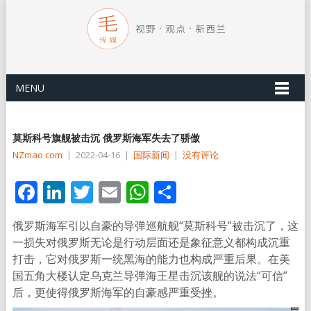
MENU
莫斯科号旗舰被击沉 俄罗斯海军失去了骄傲
NZmao com
|
2022-04-16
|
国际新闻
|
没有评论
Facebook
LinkedIn
Twitter
Email
WhatsApp
分
享
俄罗斯海军引以自豪的导弹巡航舰“莫斯科号”被击沉了，这
一损失对俄罗斯无论是行动层面还是象征意义都构成沉重
打击，它对俄罗斯一统黑海的能力也构成严重后果。在美
国五角大楼认定乌克兰导弹海王星击沉该舰的说法“可信”
后，更使得俄罗斯海军的自豪感严重受挫。