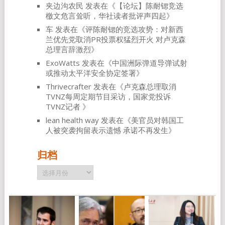
夹边沟农民
发表在《
【论坛】陈耐锶竞选
檄文危言耸听，华社读者批评声四起
》
车
发表在《
评陈耐锶的竞选攻势：对新西
兰优先党取消PR投票权猛烈开火 对卢克森
总理言辞激烈
》
ExoWatts
发表在《
中国洲际弹道导弹试射
或推动太平洋安全协定签署
》
Thrivecrafter
发表在《
卢克森总理取消
TVNZ每周定期节目采访，国家党投诉
TVNZ记者
》
lean health way
发表在《
美官员对韩国工
人被突袭拘留表示遗憾 承诺不再发生
》
归档
归
档