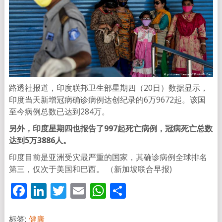
路透社报道，印度联邦卫生部星期四（20日）数据显示，
印度当天新增冠病确诊病例达创纪录的6万9672起。该国
至今病例总数已达到284万。
另外，印度星期四也报告了997起死亡病例，冠病死亡总数
达到5万3886人。
印度目前是亚洲受灾最严重的国家，其确诊病例全球排名
第三，仅次于美国和巴西。 （新加坡联合早报)
Facebook
LinkedIn
Twitter
Email
WhatsApp
分
享
标签:
健康