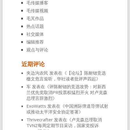
毛传媒播客
毛传媒视频
毛芃作品
热点话题
社交媒体
编辑推荐
观点与评论
近期评论
夹边沟农民
发表在《
【论坛】陈耐锶竞选
檄文危言耸听，华社读者批评声四起
》
车
发表在《
评陈耐锶的竞选攻势：对新西
兰优先党取消PR投票权猛烈开火 对卢克森
总理言辞激烈
》
ExoWatts
发表在《
中国洲际弹道导弹试射
或推动太平洋安全协定签署
》
Thrivecrafter
发表在《
卢克森总理取消
TVNZ每周定期节目采访，国家党投诉