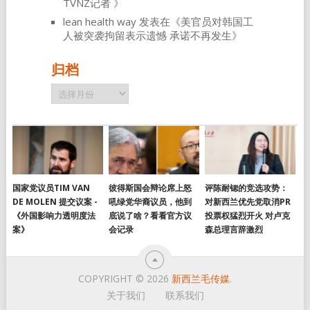
TVNZ记者
》
lean health way
发表在《
美官员对韩国工
人被突袭拘留表示遗憾 承诺不再发生
》
归档
归
档
国家党议员TIM VAN
彼得斯国会辩论席上怒
评陈耐锶的竞选攻势：
DE MOLEN 提交议案 -
吼绿党华裔议员，他到
对新西兰优先党取消PR
《外国影响力透明度法
底说了啥？看看官方议
投票权猛烈开火 对卢克
案》
会记录
森总理言辞激烈
COPYRIGHT © 2026
新西兰毛传媒
.
关于我们
联系我们