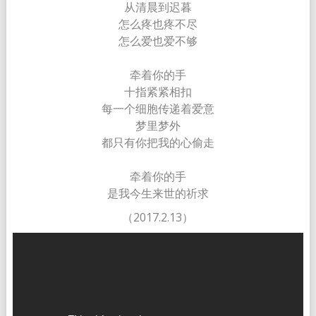
从清晨到迟暮
怎么疼也疼不尽
怎么爱也爱不够
牵着你的手
十指紧紧相扣
每一个细胞传递着爱意
梦里梦外
都只有你把我的心偷走
牵着你的手
是我今生来世的祈求
（2017.2.13）