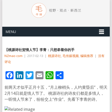
MENU
【桃源诗社贺情人节】李青：只想牵着你的手
NZmao com
|
2017-02-13
|
桃源诗社
,
毛传媒视频
,
编辑推荐
|
没有
评论
Facebook
LinkedIn
Twitter
Email
WhatsApp
分
享
前两天才似乎正月十五，“月上柳梢头，人约黄昏后”，明天
2月14日就是情人节了。 桃源诗社的诗友们都是多情人，
一听情人节来了，纷纷交上“作业”。先看下李青的诗。