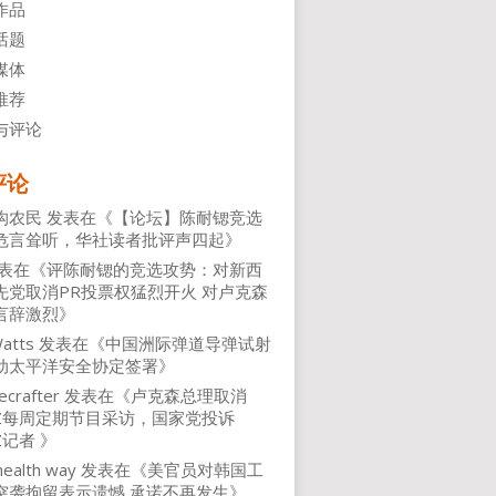
作品
话题
媒体
推荐
与评论
评论
沟农民
发表在《
【论坛】陈耐锶竞选
危言耸听，华社读者批评声四起
》
表在《
评陈耐锶的竞选攻势：对新西
先党取消PR投票权猛烈开火 对卢克森
言辞激烈
》
atts
发表在《
中国洲际弹道导弹试射
动太平洋安全协定签署
》
ecrafter
发表在《
卢克森总理取消
NZ每周定期节目采访，国家党投诉
Z记者
》
health way
发表在《
美官员对韩国工
突袭拘留表示遗憾 承诺不再发生
》