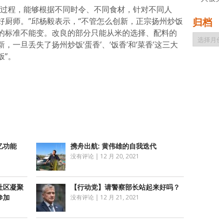
的过程，能够根据不同时令、不同食材，针对不同人
好厨师。”邱杨毅表示，“不管怎么创新，正宗扬州炒饭
归档
的标准不能变。改良的部分只能从米的选择、配料的
归
一旦丢失了扬州炒饭‘蛋香’、‘饭香’和‘菜香’这三大
档
饭”。
atsApp
分
享
忆功能
携舟出航: 黄伟雄的自我迭代
没有评论
|
12 月 20, 2021
社区凝聚
【行动党】请警察部长站起来好吗？
参加
没有评论
|
12 月 21, 2021