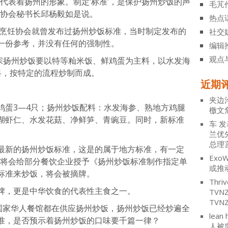
代表着扬州的形象。制定‘标准’，是保护扬州炒饭的声
毛芃
饪协会秘书长邱杨毅如是说。
热点
市烹饪协会就曾发布过扬州炒饭标准，当时制定发布的
社交
一份参考，并没有任何的强制性。
编辑
观点
正宗扬州炒饭要以特等籼米饭、鲜鸡蛋为主料，以水发海
料，按特定的流程炒制而成。
近期
夹边
鸡蛋3—4只；扬州炒饭配料：水发海参、熟地方鸡腿
檄文
湖虾仁、水发花菇、净鲜笋、青豌豆。同时，新标准
车
发
兰优
总理
最新的扬州炒饭标准，这是的属于地方标准，有一定
ExoW
门将会给部分餐饮企业授予《扬州炒饭标准制作指定单
或推
标准来炒饭，将会被摘牌。
Thriv
牌，更是中华饮食的代表性主食之一。
TV
TVN
个国家华人餐馆都在供应扬州炒饭，扬州炒饭已经炒遍全
lean 
准，是否预示着扬州炒饭的口味要千篇一律？
人被