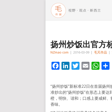
扬州炒饭出官方
NZmao com
|
2016-03-09
|
毛芃作品
|
Facebook
LinkedIn
Twitter
Email
Wh
“扬州炒饭”新标准22日在首届扬
准炒出的“扬州炒饭”在形态上要
橙，明快、谐和；口感上要咸鲜、
香味。