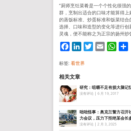
“厨师烹饪菜肴是一个个性化很强
群，烹制出适合的口味才能算得上
的蒸饭标准、炒蛋标准和饭菜结合
选择、口味和造型的变化等进行创新，
灵魂，便不能称之为正宗的扬州炒
Facebook
LinkedIn
Twitter
Email
Wh
标签:
看世界
研究：咀嚼不足有损大脑记
没有评论
|
6 月 19, 2017
咄咄怪事：奥克兰警方召开
力会议，压力下拒绝某会长
没有评论
|
2 月 3, 2025