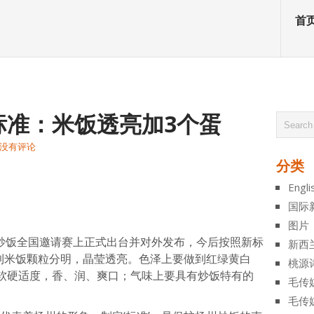
首
标准：米饭透亮加3个蛋
没有评论
分类
atsApp
分
Engli
享
国际
图片
州炒饭全国邀请赛上正式出台并对外发布，今后按照新标
新西
达到米饭颗粒分明，晶莹透亮。色泽上要做到红绿黄白
桃源
软硬适度，香、润、爽口；气味上要具有炒饭特有的
毛传
毛传