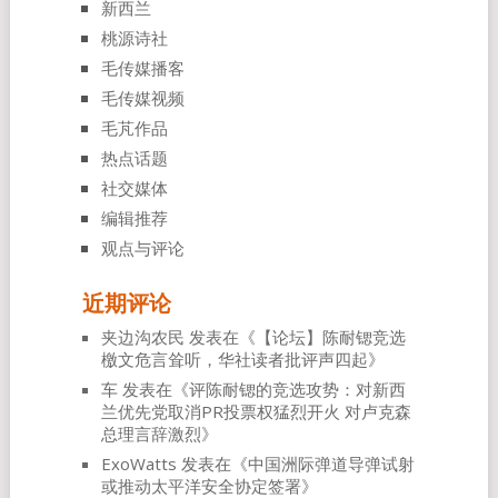
新西兰
桃源诗社
毛传媒播客
毛传媒视频
毛芃作品
热点话题
社交媒体
编辑推荐
观点与评论
近期评论
夹边沟农民
发表在《
【论坛】陈耐锶竞选
檄文危言耸听，华社读者批评声四起
》
车
发表在《
评陈耐锶的竞选攻势：对新西
兰优先党取消PR投票权猛烈开火 对卢克森
总理言辞激烈
》
ExoWatts
发表在《
中国洲际弹道导弹试射
或推动太平洋安全协定签署
》