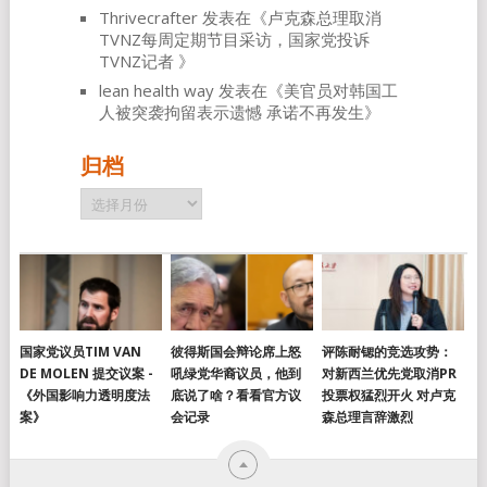
Thrivecrafter
发表在《
卢克森总理取消
TVNZ每周定期节目采访，国家党投诉
TVNZ记者
》
lean health way
发表在《
美官员对韩国工
人被突袭拘留表示遗憾 承诺不再发生
》
归档
归
档
国家党议员TIM VAN
彼得斯国会辩论席上怒
评陈耐锶的竞选攻势：
DE MOLEN 提交议案 -
吼绿党华裔议员，他到
对新西兰优先党取消PR
《外国影响力透明度法
底说了啥？看看官方议
投票权猛烈开火 对卢克
案》
会记录
森总理言辞激烈