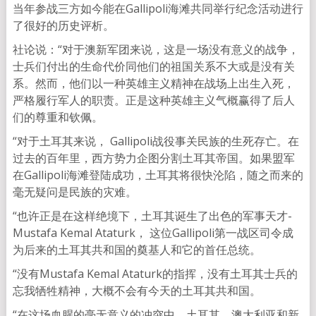
当年参战三方如今能在Gallipoli海滩共同举行纪念活动进行
了很好的历史评析。
社论说：“对于澳新军团来说，这是一场没有意义的战争，
士兵们付出的生命代价同他们的祖国关系不大或是没有关
系。然而，他们以一种英雄主义精神在战场上出生入死，
严格履行军人的职责。正是这种英雄主义气概赢得了后人
们的尊重和钦佩。
“对于土耳其来说， Gallipoli战役事关民族的生死存亡。在
过去的百年里，西方势力企图分割土耳其帝国。如果盟军
在Gallipoli海滩登陆成功，土耳其将很快沦陷，随之而来的
毫无疑问是民族的灾难。
“也许正是在这样绝境下，土耳其诞生了出色的军事天才-
Mustafa Kemal Ataturk， 这位Gallipoli第一战区司令成
为后来的土耳其共和国的奠基人和它的首任总统。
“没有Mustafa Kemal Ataturk的指挥，没有土耳其士兵的
忘我牺牲精神，大概不会有今天的土耳其共和国。
“在这场血腥的毫无意义的冲突中，土耳其、澳大利亚和新