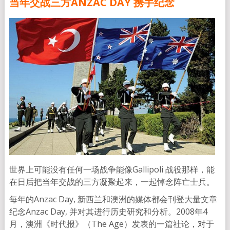
当年交战三方ANZAC DAY 携手纪念
世界上可能没有任何一场战争能像Gallipoli 战役那样，能
在日后把当年交战的三方凝聚起来，一起悼念阵亡士兵。
每年的Anzac Day, 新西兰和澳洲的媒体都会刊登大量文章
纪念Anzac Day, 并对其进行历史研究和分析。2008年4
月，澳洲《时代报》（The Age）发表的一篇社论，对于