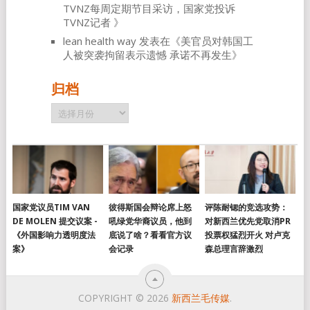
TVNZ每周定期节目采访，国家党投诉
TVNZ记者
》
lean health way
发表在《
美官员对韩国工
人被突袭拘留表示遗憾 承诺不再发生
》
归档
归
档
国家党议员TIM VAN
彼得斯国会辩论席上怒
评陈耐锶的竞选攻势：
DE MOLEN 提交议案 -
吼绿党华裔议员，他到
对新西兰优先党取消PR
《外国影响力透明度法
底说了啥？看看官方议
投票权猛烈开火 对卢克
案》
会记录
森总理言辞激烈
COPYRIGHT © 2026
新西兰毛传媒
.