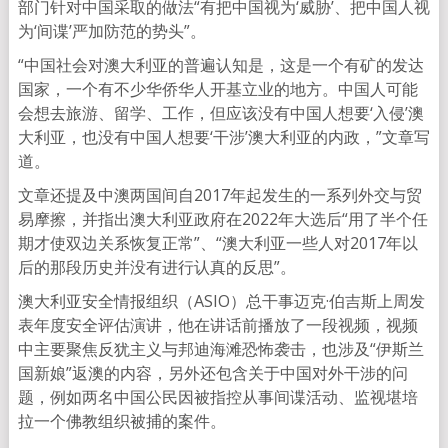
部门针对中国采取的做法“有把中国视为‘威胁’、把中国人视
为‘间谍’严加防范的势头”。
“中国社会对澳大利亚的普遍认知是，这是一个有矿的发达
国家，一个有不少华侨华人开基立业的地方。中国人可能
会想去旅游、留学、工作，但应该没有中国人想要‘入侵’澳
大利亚，也没有中国人想要‘干涉’澳大利亚的内政，”文章写
道。
文章还提及中澳两国间自2017年起发生的一系列外交与贸
易摩擦，并指出澳大利亚政府在2022年大选后“用了半个任
期才使双边关系恢复正常”、“澳大利亚一些人对2017年以
后的那段历史并没有进行认真的反思”。
澳大利亚安全情报组织（ASIO）总干事迈克·伯吉斯上周发
表年度安全评估演讲，他在讲话前播放了一段视频，视频
中主要聚焦反犹主义与邦迪海滩恐怖袭击，也涉及“伊斯兰
国新娘”返澳的内容，另外还包含关于中国对外干涉的问
题，例如两名中国公民因被指控从事间谍活动、监视堪培
拉一个佛教组织被捕的案件。