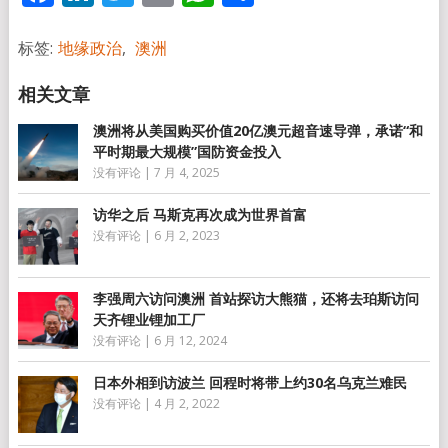
享
标签:
地缘政治
,
澳洲
澳洲将从美国购买价值20亿澳元超音速导弹，承诺“和
平时期最大规模”国防资金投入
没有评论
|
7 月 4, 2025
访华之后 马斯克再次成为世界首富
没有评论
|
6 月 2, 2023
李强周六访问澳洲 首站探访大熊猫，还将去珀斯访问
天齐锂业锂加工厂
没有评论
|
6 月 12, 2024
日本外相到访波兰 回程时将带上约30名乌克兰难民
没有评论
|
4 月 2, 2022