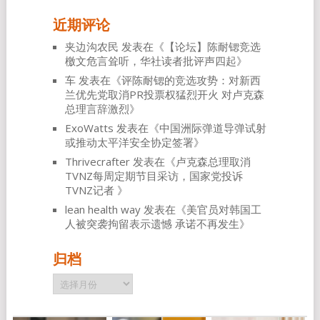
近期评论
夹边沟农民
发表在《
【论坛】陈耐锶竞选
檄文危言耸听，华社读者批评声四起
》
车
发表在《
评陈耐锶的竞选攻势：对新西
兰优先党取消PR投票权猛烈开火 对卢克森
总理言辞激烈
》
ExoWatts
发表在《
中国洲际弹道导弹试射
或推动太平洋安全协定签署
》
Thrivecrafter
发表在《
卢克森总理取消
TVNZ每周定期节目采访，国家党投诉
TVNZ记者
》
lean health way
发表在《
美官员对韩国工
人被突袭拘留表示遗憾 承诺不再发生
》
归档
归
档