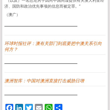
“（以及）一名悉尼男子因向中国间谍提供有关澳大利亚经
济、国防和政治优先事项的信息而被定罪。”
（澳广）
环球时报社评：澳有关部门到底要把中澳关系引向
何方？
澳洲智库：中国对澳洲直接打击威胁日增
Facebook
LinkedIn
Twitter
Email
WhatsApp
分