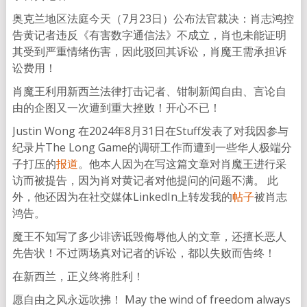
奥克兰地区法庭今天（7月23日）公布法官裁决：肖志鸿控
告黄记者违反《有害数字通信法》不成立，肖也未能证明
其受到严重情绪伤害，因此驳回其诉讼，肖魔王需承担诉
讼费用！
肖魔王利用新西兰法律打击记者、钳制新闻自由、言论自
由的企图又一次遭到重大挫败！开心不已！
Justin Wong 在2024年8月31日在Stuff发表了对我因参与
纪录片The Long Game的调研工作而遭到一些华人极端分
子打压的
报道
。他本人因为在写这篇文章对肖魔王进行采
访而被提告，因为肖对黄记者对他提问的问题不满。 此
外，他还因为在社交媒体LinkedIn上转发我的
帖子
被肖志
鸿告。
魔王不知写了多少诽谤诋毁侮辱他人的文章，还擅长恶人
先告状！不过两场真对记者的诉讼，都以失败而告终！
在新西兰，正义终将胜利！
愿自由之风永远吹拂！ May the wind of freedom always