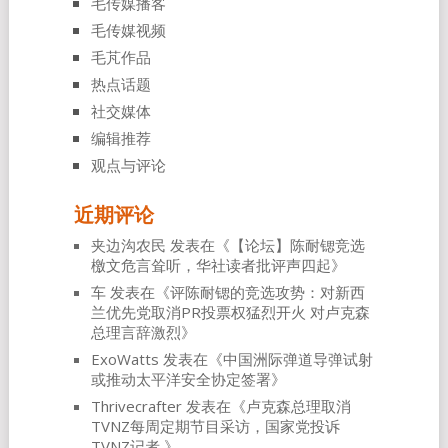
毛传媒播客
毛传媒视频
毛芃作品
热点话题
社交媒体
编辑推荐
观点与评论
近期评论
夹边沟农民
发表在《
【论坛】陈耐锶竞选
檄文危言耸听，华社读者批评声四起
》
车
发表在《
评陈耐锶的竞选攻势：对新西
兰优先党取消PR投票权猛烈开火 对卢克森
总理言辞激烈
》
ExoWatts
发表在《
中国洲际弹道导弹试射
或推动太平洋安全协定签署
》
Thrivecrafter
发表在《
卢克森总理取消
TVNZ每周定期节目采访，国家党投诉
TVNZ记者
》