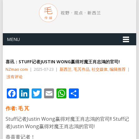
MENU
喜讯：STUFF记者JUSTIN WONG赢得对魔王肖志鴻的官司!
NZmao com
|
2025-07-23
|
新西兰
,
毛芃作品
,
社交媒体
,
编辑推荐
|
没有评论
Facebook
LinkedIn
Twitter
Email
WhatsApp
分
享
作者: 毛 芃
Stuff记者Justin Wong赢得对魔王肖志鴻的官司!! Stuff记
者Justin Wong赢得对魔王肖志鴻的官司!
恭喜黄记者！