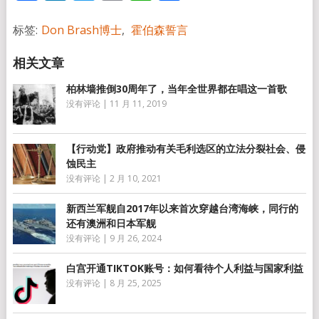
享
标签:
Don Brash博士
,
霍伯森誓言
柏林墙推倒30周年了，当年全世界都在唱这一首歌
没有评论
|
11 月 11, 2019
【行动党】政府推动有关毛利选区的立法分裂社会、侵
蚀民主
没有评论
|
2 月 10, 2021
新西兰军舰自2017年以来首次穿越台湾海峡，同行的
还有澳洲和日本军舰
没有评论
|
9 月 26, 2024
白宫开通TIKTOK账号：如何看待个人利益与国家利益
没有评论
|
8 月 25, 2025