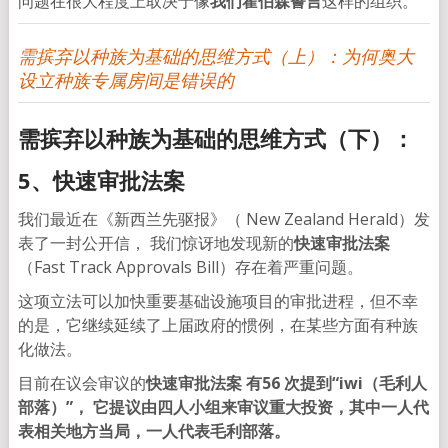
问题在很大程度上取决于像
我们霍伯森誓言
这样的组织。
需摈弃以种族为基础的思维方式（上）：为何奥大
设立种族专属房间是错误的
需摈弃以种族为基础的思维方式（下）：
5、快速审批法案
我们最近在《新西兰先驱报》（ New Zealand Herald）发
表了一封公开信， 我们惊讶地发现新的
快速审批法案
（Fast Track Approvals Bill）存在着严重问题。
这项立法可以加快重要基础设施项目的审批进程，但不幸
的是，它继续延续了上届政府的惯例，在某些方面有种族
化做法。
目前在议会审议的
快速审批法案 有56 次提到“iwi（毛利人
部落）”， 它提议由四人小组来审议重大投资，其中一人代
表相关地方当局，一人代表毛利部落。