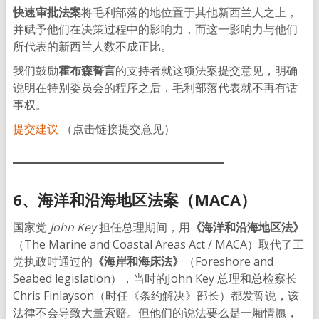
快速审批法案
将毛利部落的地位置于其他新西兰人之上，
并赋予他们在决策过程中的影响力，而这一影响力与他们
所代表的新西兰人数不成正比。
我们鼓励
霍布森誓言
的支持者就这项法案提交意见，明确
说明在特别委员会的程序之后，毛利部落代表就不再有话
事权。
提交建议
（点击链接提交意见）
6、海洋和沿海地区法案（MACA）
国家党
John Key
担任总理期间，用
《海洋和沿海地区法》
（The Marine and Coastal Areas Act / MACA）取代了工
党执政时通过的
《海岸和海床法》
（Foreshore and
Seabed legislation），当时的John Key 总理和总检察长
Chris Finlayson（时任《条约解决》部长）都发誓说，该
法律不会导致大量索赔。但他们的说法要么是一厢情愿，