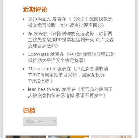
近期评论
夹边沟农民
发表在《
【论坛】陈耐锶竞选
檄文危言耸听，华社读者批评声四起
》
车
发表在《
评陈耐锶的竞选攻势：对新西
兰优先党取消PR投票权猛烈开火 对卢克森
总理言辞激烈
》
ExoWatts
发表在《
中国洲际弹道导弹试射
或推动太平洋安全协定签署
》
Thrivecrafter
发表在《
卢克森总理取消
TVNZ每周定期节目采访，国家党投诉
TVNZ记者
》
lean health way
发表在《
美官员对韩国工
人被突袭拘留表示遗憾 承诺不再发生
》
归档
归
档