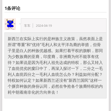
1条评论
车车
2024-04-19
新西兰在实际上实行的是种族主义政策，虽然表面上是
所谓“尊重”和“优待”毛利人和太平洋岛裔的举措，但骨
子里是白人的种族优越感。如果打着平权的旗帜，那同
为少数族裔的亚裔，印度裔，非洲裔为何不能享有优
待？如果说是因为毛利人祖先达成的特权，那么又转入
了血统优劣的窠臼中了，再深入探讨一下，二分之一毛
利人血统四分之一毛利人血统怎么办？利益如何分配？
特权如何认定？如果新西兰还没有“新西兰国民”这样一
个摒弃种族的身份认同，必然在争抢各个族裔特权的内
耗中朝着南非化的方向奔去！