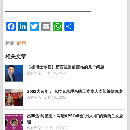
Facebook
LinkedIn
Twitter
Email
WhatsApp
分
享
标签:
健康
【杨博士专栏】新西兰当前面临的几个问题
没有评论
|
3 月 19, 2019
2005大选年： 克拉克总理亲临工党华人支部筹款晚宴
没有评论
|
3 月 15, 2005
杰辛达·阿德恩：闯进APEC峰会“男人堆”的新西兰女总
理
没有评论
|
11 月 12, 2017