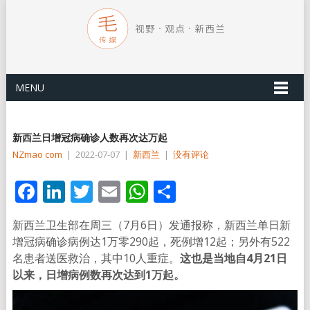
MENU
新西兰日增冠病确诊人数再次达万起
NZmao com
|
2022-07-07
|
新西兰
|
没有评论
Facebook
LinkedIn
Twitter
Email
WhatsApp
分
享
新西兰卫生部在周三（7月6日）发通报称，新西兰单日新
增冠病确诊病例达1万零290起，死例增12起；另外有522
名患者送医救治，其中10人重症。
这也是当地自4月21日
以来，日增病例数再次达到1万起。