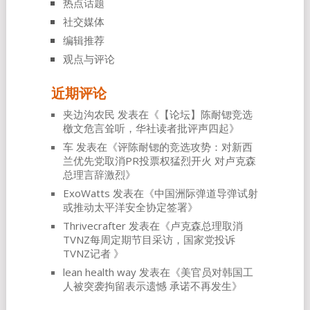
热点话题
社交媒体
编辑推荐
观点与评论
近期评论
夹边沟农民
发表在《
【论坛】陈耐锶竞选
檄文危言耸听，华社读者批评声四起
》
车
发表在《
评陈耐锶的竞选攻势：对新西
兰优先党取消PR投票权猛烈开火 对卢克森
总理言辞激烈
》
ExoWatts
发表在《
中国洲际弹道导弹试射
或推动太平洋安全协定签署
》
Thrivecrafter
发表在《
卢克森总理取消
TVNZ每周定期节目采访，国家党投诉
TVNZ记者
》
lean health way
发表在《
美官员对韩国工
人被突袭拘留表示遗憾 承诺不再发生
》