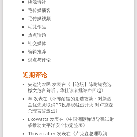
桃源诗社
毛传媒播客
毛传媒视频
毛芃作品
热点话题
社交媒体
编辑推荐
观点与评论
近期评论
夹边沟农民
发表在《
【论坛】陈耐锶竞选
檄文危言耸听，华社读者批评声四起
》
车
发表在《
评陈耐锶的竞选攻势：对新西
兰优先党取消PR投票权猛烈开火 对卢克森
总理言辞激烈
》
ExoWatts
发表在《
中国洲际弹道导弹试射
或推动太平洋安全协定签署
》
Thrivecrafter
发表在《
卢克森总理取消