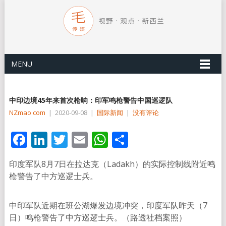
MENU
中印边境45年来首次枪响：印军鸣枪警告中国巡逻队
NZmao com
|
2020-09-08
|
国际新闻
|
没有评论
Facebook
LinkedIn
Twitter
Email
WhatsApp
分
享
印度军队8月7日在拉达克（Ladakh）的实际控制线附近鸣
枪警告了中方巡逻士兵。
中印军队近期在班公湖爆发边境冲突，印度军队昨天（7
日）鸣枪警告了中方巡逻士兵。（路透社档案照）