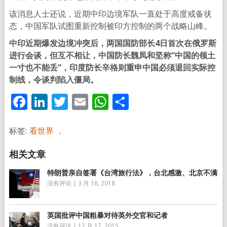
该消息人士还说，近期中印边境军队一直处于高度戒备状
态，中国军队试图重新控制被印方控制的两个战略山峰。
中印近期爆发边境冲突后，两国国防部长4日首次在俄罗斯
进行会谈，但互不相让，中国防长魏凤和坚称“中国的领土
一寸也不能丢”，印度防长辛格则重申中国必须退回实际控
制线，令谈判陷入僵局。
Facebook
LinkedIn
Twitter
Email
WhatsApp
分
享
标签:
看世界 ，
特朗普亲自签署《台湾旅行法》，台北感激、北京不满
没有评论
|
3 月 18, 2018
英国批评中国粗暴对待英外交官和记者
没有评论
|
12 月 17, 2015