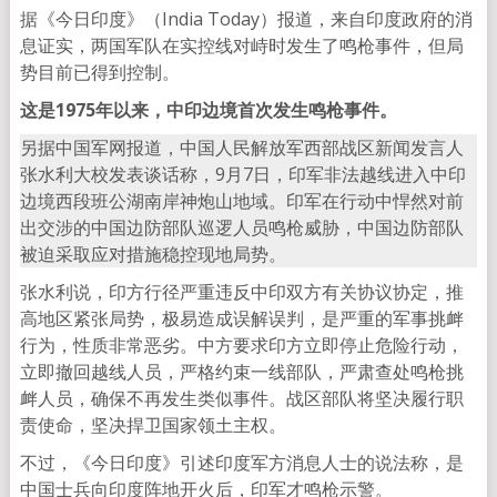
据《今日印度》（India Today）报道，来自印度政府的消
息证实，两国军队在实控线对峙时发生了鸣枪事件，但局
势目前已得到控制。
这是1975年以来，中印边境首次发生鸣枪事件。
另据中国军网报道，中国人民解放军西部战区新闻发言人
张水利大校发表谈话称，9月7日，印军非法越线进入中印
边境西段班公湖南岸神炮山地域。印军在行动中悍然对前
出交涉的中国边防部队巡逻人员鸣枪威胁，中国边防部队
被迫采取应对措施稳控现地局势。
张水利说，印方行径严重违反中印双方有关协议协定，推
高地区紧张局势，极易造成误解误判，是严重的军事挑衅
行为，性质非常恶劣。中方要求印方立即停止危险行动，
立即撤回越线人员，严格约束一线部队，严肃查处鸣枪挑
衅人员，确保不再发生类似事件。战区部队将坚决履行职
责使命，坚决捍卫国家领土主权。
不过，《今日印度》引述印度军方消息人士的说法称，是
中国士兵向印度阵地开火后，印军才鸣枪示警。