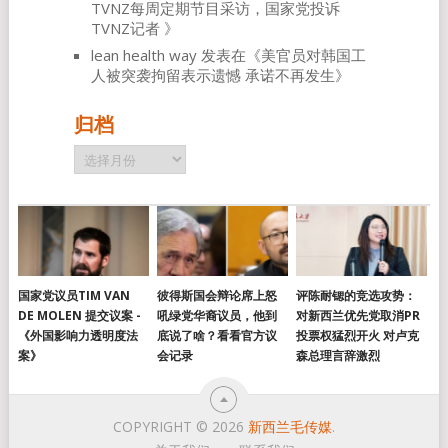
TVNZ每周定期节目采访，国家党投诉
TVNZ记者
》
lean health way
发表在《
美官员对韩国工
人被突袭拘留表示遗憾 承诺不再发生
》
归档
归
档
国家党议员TIM VAN
彼得斯国会辩论席上怒
评陈耐锶的竞选攻势：
DE MOLEN 提交议案 -
吼绿党华裔议员，他到
对新西兰优先党取消PR
《外国影响力透明度法
底说了啥？看看官方议
投票权猛烈开火 对卢克
案》
会记录
森总理言辞激烈
COPYRIGHT © 2026
新西兰毛传媒
.