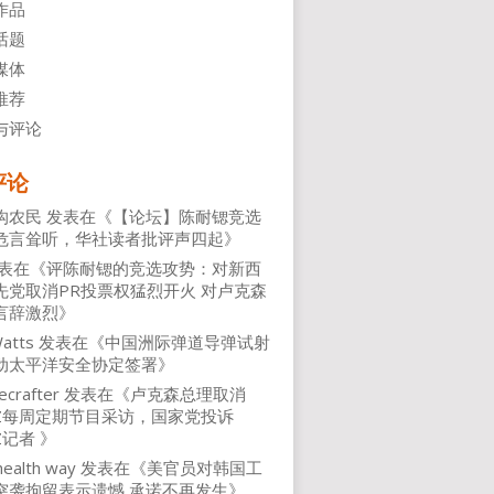
作品
话题
媒体
推荐
与评论
评论
沟农民
发表在《
【论坛】陈耐锶竞选
危言耸听，华社读者批评声四起
》
表在《
评陈耐锶的竞选攻势：对新西
先党取消PR投票权猛烈开火 对卢克森
言辞激烈
》
atts
发表在《
中国洲际弹道导弹试射
动太平洋安全协定签署
》
ecrafter
发表在《
卢克森总理取消
NZ每周定期节目采访，国家党投诉
Z记者
》
health way
发表在《
美官员对韩国工
突袭拘留表示遗憾 承诺不再发生
》