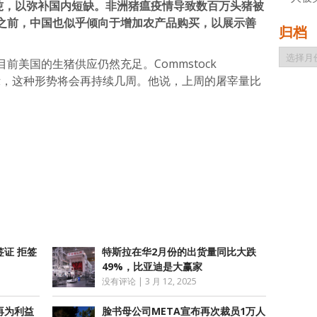
00吨，以弥补国内短缺。非洲猪瘟疫情导致数百万头猪被
之前，中国也似乎倾向于增加农产品购买，以展示善
归档
归
前美国的生猪供应仍然充足。Commstock
档
Kruse表示，这种形势将会再持续几周。他说，上周的屠宰量比
atsApp
分
享
证 拒签
特斯拉在华2月份的出货量同比大跌
49%，比亚迪是大赢家
没有评论
|
3 月 12, 2025
再为利益
脸书母公司META宣布再次裁员1万人