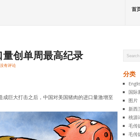
首
口量创单周最高纪录
没有评论
分类
atsApp
分
Engli
享
国际
造成巨大打击之后，中国对美国猪肉的进口量激增至
图片
新西
桃源
毛传
毛传