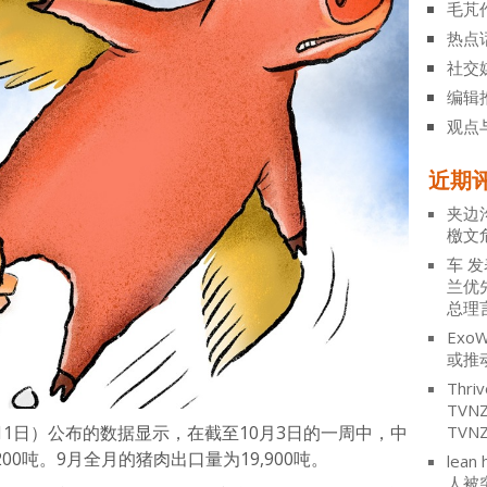
毛芃
热点
社交
编辑
观点
近期
夹边
檄文
车
发
兰优
总理
ExoW
或推
Thriv
TV
1日）公布的数据显示，在截至10月3日的一周中，中
TVN
00吨。9月全月的猪肉出口量为19,900吨。
lean 
人被