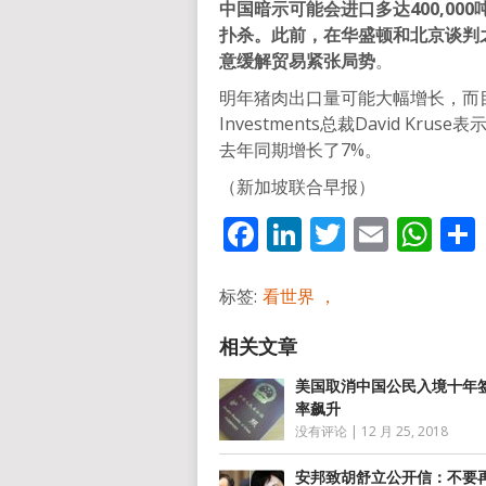
中国暗示可能会进口多达400,0
扑杀。此前，在华盛顿和北京谈判
意缓解贸易紧张局势
。
明年猪肉出口量可能大幅增长，而目
Investments总裁David 
去年同期增长了7%。
（新加坡联合早报）
Facebook
LinkedIn
Twitter
Email
Wh
标签:
看世界 ，
美国取消中国公民入境十年签
率飙升
没有评论
|
12 月 25, 2018
安邦致胡舒立公开信：不要