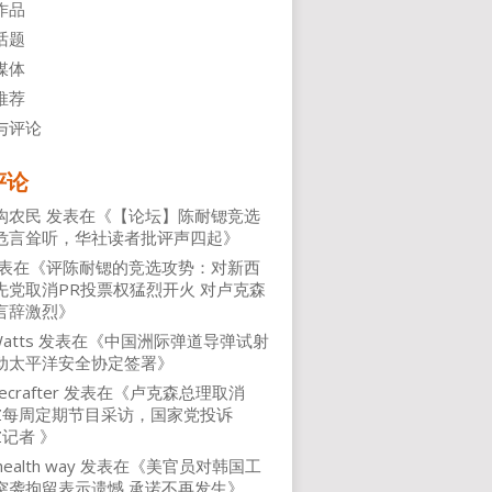
作品
话题
媒体
推荐
与评论
评论
沟农民
发表在《
【论坛】陈耐锶竞选
危言耸听，华社读者批评声四起
》
表在《
评陈耐锶的竞选攻势：对新西
先党取消PR投票权猛烈开火 对卢克森
言辞激烈
》
atts
发表在《
中国洲际弹道导弹试射
动太平洋安全协定签署
》
ecrafter
发表在《
卢克森总理取消
NZ每周定期节目采访，国家党投诉
Z记者
》
health way
发表在《
美官员对韩国工
突袭拘留表示遗憾 承诺不再发生
》