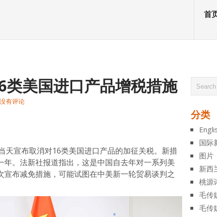
首
6类美国进口产品增税措施
没有评论
分类
atsApp
分
Engli
享
国际
当天宣布取消对16类美国进口产品的加征关税。新措
图片
效期一年。法新社报道指出，这是中国自去年对一系列美
新西
首次宣布减免措施，可能试图在中美新一轮贸易谈判之
桃源
毛传
毛传