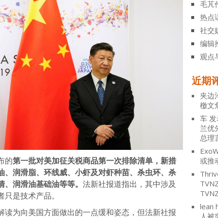
毛芃
热点
社交
编辑
观点
近期
夹边
檄文
车
发
兰优
总理
ExoW
布的
第一批对美加征关税商品第一次排除清单，新措
或推
油、润滑脂、环线威、小虾及对虾种苗、杀虫环、杀
Thriv
TV
清、润滑油基础油等等。
法新社报道指出，其中涉及
TVN
者只是技术产品。
lean 
解读为向美国方面做出的一点缓和姿态，但法新社报
人被