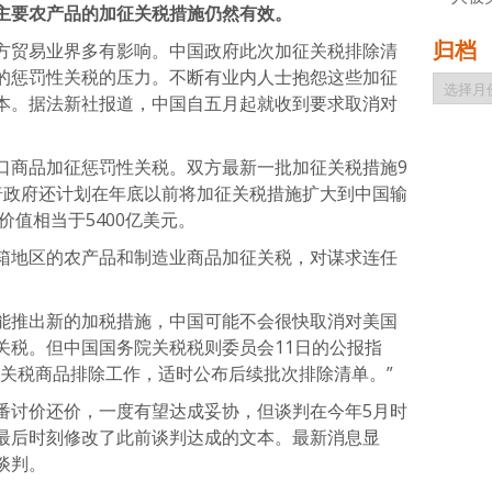
主要农产品的加征关税措施仍然有效。
归档
方贸易业界多有影响。中国政府此次加征关税排除清
的惩罚性关税的压力。不断有业内人士抱怨这些加征
归
本。据法新社报道，中国自五月起就收到要求取消对
档
口商品加征惩罚性关税。双方最新一批加征关税措施9
普政府还计划在年底以前将加征关税措施扩大到中国输
价值相当于5400亿美元。
箱地区的农产品和制造业商品加征关税，对谋求连任
能推出新的加税措施，中国可能不会很快取消对美国
关税。但中国国务院关税税则委员会11日的公报指
征关税商品排除工作，适时公布后续批次排除清单。”
番讨价还价，一度有望达成妥协，但谈判在今年5月时
最后时刻修改了此前谈判达成的文本。最新消息显
谈判。