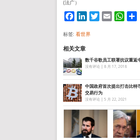
(法广）
Facebook
LinkedIn
Twitter
Email
Wh
标签:
看世界
数千谷歌员工联署抗议重
没有评论
|
8 月 17, 2018
中国政府首次提出打击比特
交易行为
没有评论
|
5 月 22, 2021