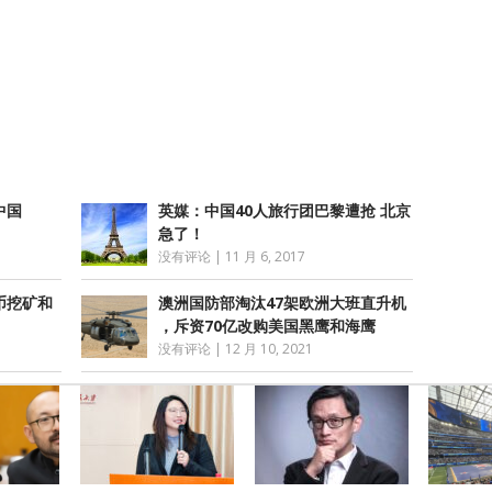
atsApp
分
享
返中国
英媒：中国40人旅行团巴黎遭抢 北京
急了！
没有评论
|
11 月 6, 2017
币挖矿和
澳洲国防部淘汰47架欧洲大班直升机
，斥资70亿改购美国黑鹰和海鹰
没有评论
|
12 月 10, 2021