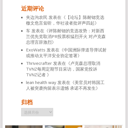
近期评论
夹边沟农民
发表在《
【论坛】陈耐锶竞选
檄文危言耸听，华社读者批评声四起
》
车
发表在《
评陈耐锶的竞选攻势：对新西
兰优先党取消PR投票权猛烈开火 对卢克森
总理言辞激烈
》
ExoWatts
发表在《
中国洲际弹道导弹试射
或推动太平洋安全协定签署
》
Thrivecrafter
发表在《
卢克森总理取消
TVNZ每周定期节目采访，国家党投诉
TVNZ记者
》
lean health way
发表在《
美官员对韩国工
人被突袭拘留表示遗憾 承诺不再发生
》
归档
归
档