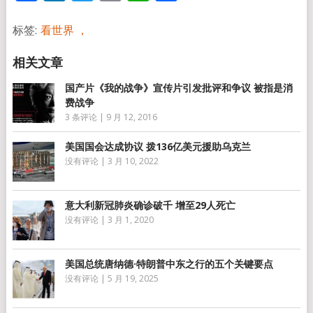
享
标签:
看世界 ，
国产片《我的战争》宣传片引发批评和争议 被指是消
费战争
3 条评论
|
9 月 12, 2016
美国国会达成协议 拨136亿美元援助乌克兰
没有评论
|
3 月 10, 2022
意大利新冠肺炎确诊破千 增至29人死亡
没有评论
|
3 月 1, 2020
美国总统唐纳德·特朗普中东之行的五个关键要点
没有评论
|
5 月 19, 2025