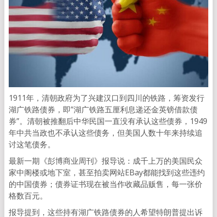
1911年，清朝政府为了兴建汉口到四川的铁路，筹资发行
湖广铁路债券，即”湖广铁路五厘利息递还金英镑借款债
券”。清朝被推翻后中华民国一直没有承认这些债券，1949
年中共当政也不承认这些债务，但美国人数十年来持续追
讨这笔债务。
最新一期《彭博商业周刊》报导说：成千上万的美国民众
家中阁楼或地下室，甚至拍卖网站EBay都能找到这些违约
的中国债券；债券证书现在被当作收藏品贩售，每一张价
格数百元。
报导提到，这些持有湖广铁路债券的人希望特朗普提出诉