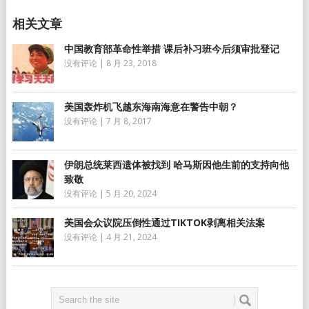
中国教育部革命性举措 课后补习班今后须审批登记
没有评论
|
8 月 23, 2018
美国轰炸机飞越东海南海意在警告中朝？
没有评论
|
7 月 8, 2017
伊朗总统莱西遗体被找到 哈马斯因他生前的支持向他
致敬
没有评论
|
5 月 20, 2024
美国会众议院压倒性通过TIKTOK剥离相关法案
没有评论
|
4 月 21, 2024