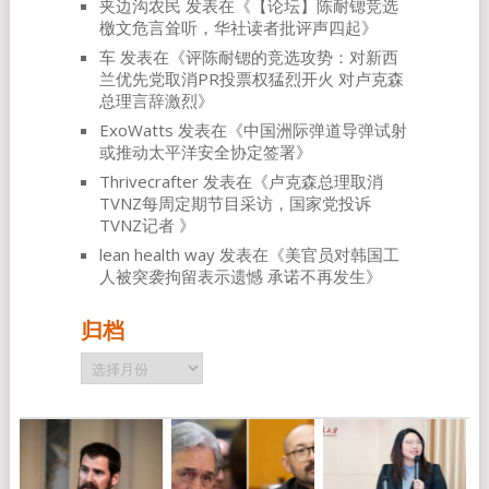
夹边沟农民
发表在《
【论坛】陈耐锶竞选
檄文危言耸听，华社读者批评声四起
》
车
发表在《
评陈耐锶的竞选攻势：对新西
兰优先党取消PR投票权猛烈开火 对卢克森
总理言辞激烈
》
ExoWatts
发表在《
中国洲际弹道导弹试射
或推动太平洋安全协定签署
》
Thrivecrafter
发表在《
卢克森总理取消
TVNZ每周定期节目采访，国家党投诉
TVNZ记者
》
lean health way
发表在《
美官员对韩国工
人被突袭拘留表示遗憾 承诺不再发生
》
归档
归
档