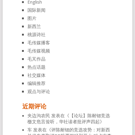
English
国际新闻
图片
新西兰
桃源诗社
毛传媒播客
毛传媒视频
毛芃作品
热点话题
社交媒体
编辑推荐
观点与评论
近期评论
夹边沟农民
发表在《
【论坛】陈耐锶竞选
檄文危言耸听，华社读者批评声四起
》
车
发表在《
评陈耐锶的竞选攻势：对新西