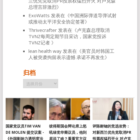
兰优先党取消PR投票权猛烈开火 对卢克森
总理言辞激烈
》
ExoWatts
发表在《
中国洲际弹道导弹试射
或推动太平洋安全协定签署
》
Thrivecrafter
发表在《
卢克森总理取消
TVNZ每周定期节目采访，国家党投诉
TVNZ记者
》
lean health way
发表在《
美官员对韩国工
人被突袭拘留表示遗憾 承诺不再发生
》
归档
归
档
国家党议员TIM VAN
彼得斯国会辩论席上怒
评陈耐锶的竞选攻势：
DE MOLEN 提交议案 -
吼绿党华裔议员，他到
对新西兰优先党取消PR
《外国影响力透明度法
底说了啥？看看官方议
投票权猛烈开火 对卢克