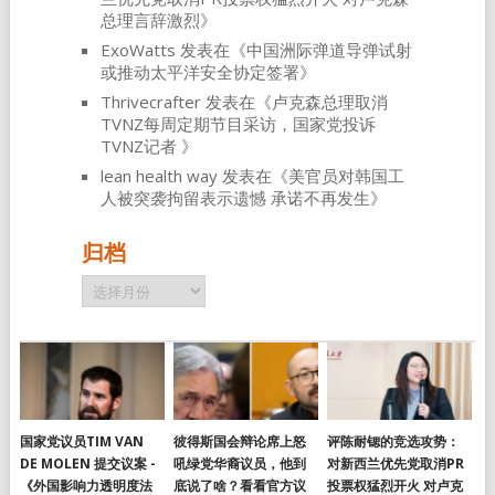
总理言辞激烈
》
ExoWatts
发表在《
中国洲际弹道导弹试射
或推动太平洋安全协定签署
》
Thrivecrafter
发表在《
卢克森总理取消
TVNZ每周定期节目采访，国家党投诉
TVNZ记者
》
lean health way
发表在《
美官员对韩国工
人被突袭拘留表示遗憾 承诺不再发生
》
归档
归
档
国家党议员TIM VAN
彼得斯国会辩论席上怒
评陈耐锶的竞选攻势：
DE MOLEN 提交议案 -
吼绿党华裔议员，他到
对新西兰优先党取消PR
《外国影响力透明度法
底说了啥？看看官方议
投票权猛烈开火 对卢克