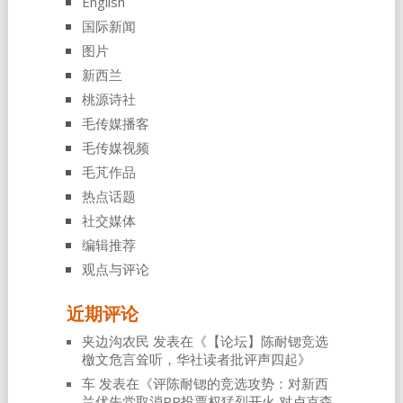
English
国际新闻
图片
新西兰
桃源诗社
毛传媒播客
毛传媒视频
毛芃作品
热点话题
社交媒体
编辑推荐
观点与评论
近期评论
夹边沟农民
发表在《
【论坛】陈耐锶竞选
檄文危言耸听，华社读者批评声四起
》
车
发表在《
评陈耐锶的竞选攻势：对新西
兰优先党取消PR投票权猛烈开火 对卢克森