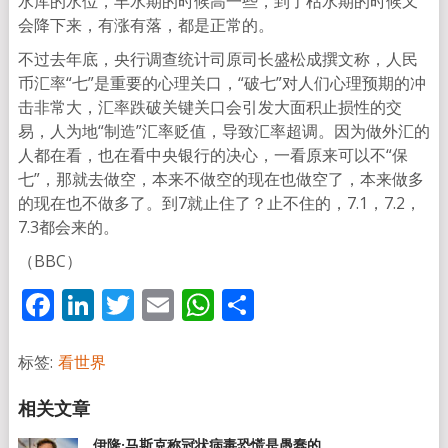
水库的水位，丰水期的时候高一些，到了枯水期的时候又
会降下来，有涨有落，都是正常的。
不过去年底，央行调查统计司原司长盛松成撰文称，人民
币汇率“七”是重要的心理关口，“破七”对人们心理预期的冲
击非常大，汇率跌破关键关口会引发大面积止损性的交
易，人为地“制造”汇率贬值，导致汇率超调。因为做外汇的
人都在看，也在看中央银行的决心，一看原来可以不“保
七”，那就去做空，本来不做空的现在也做空了，本来做多
的现在也不做多了。到7就止住了？止不住的，7.1，7.2，
7.3都会来的。
（BBC）
Facebook
LinkedIn
Twitter
Email
WhatsApp
分
享
标签:
看世界
伊隆·马斯克称冠状病毒恐慌是愚蠢的