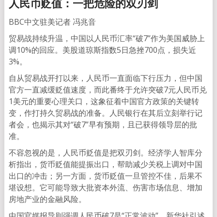
人民币贬值：一把危险的双刃剑
BBC中文驻美记者 冯兆音
贸易战持续升温，中国以人民币汇率“破7”作为美国威胁上
调10%的回应。美股道琼斯指数5日急挫700点，损失近
3%。
自从贸易战开打以来，人民币一直面临下行压力，但中国
官方一直减缓贬值速度，而此番终于允许突破7元人民币兑
1美元的重要心理关口，这象征着中国官方政策的关键转
变，作打持久贸易战的准备。人民银行在其后立刻举行记
者会，也揭示其对“破7”早有预期，且已获得领导层的批
准。
不容忽视的是，人民币贬值是把双刃剑。经济学人智库分
析指出，货币贬值能提振出口，帮助减少关税上调对中国
出口的冲击；另一方面，货币贬值一旦管控不佳，后果不
堪设想。它可能导致大批资本外流、伤害市场信息、增加
房地产业的金融风险。
中国官媒报导则强调人民币破7是“正常波动”。新华社引述