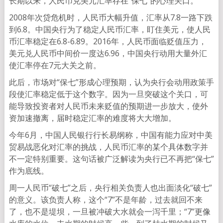
长期以来，人民币兑美元汇率存在“保七”的心理关口。
2008年次贷危机时，人民币大幅升值，汇率从7.8一路下跌
到6.8。中国央行为了稳定人民币汇率，盯住美元，使人民
币汇率稳定在6.8-6.89。2016年，人民币面临贬值压力，
美元兑人民币中间价一度达6.96，中国央行动用大量外汇
使汇率停在7元大关之前。
此后，市场对“保七”形成心理预期，认为央行会动用政策手
段使汇率稳定低于这个数字。因为一旦突破这个关口，可
能导致投资者对人民币未来贬值的预期进一步放大，使外
资加速撤离，届时稳定汇率的难度将大大增加。
今年6月，中国人民银行行长易纲称，中国有能力应对中美
贸易战恶化对汇率的挑战，人民币汇率的某个具体数字并
不一定特别重要。这句话被广泛解读为央行已不再把“保七”
作为底线。
周一人民币“破七”之后，央行相关负责人也出面淡化“破七”
的意义。该负责人称，这个“7”不是年龄，过去就回不来
了，也不是堤坝，一旦被冲破大水就会一泻千里；“7”更像