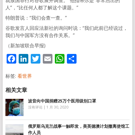
就叛国罪行对谷歌展开调查。”他指蒂尔是“非常杰出的
人”，“比任何人都了解这个课题。”
特朗普说：“我们会查一查。”
谷歌发言人回应法新社的询问时说：“我们此前已经说过，
我们与中国军方没有合作关系。”
（新加坡联合早报)
Facebook
LinkedIn
Twitter
Email
WhatsApp
分
享
标签:
看世界
波音向中国捐赠25万个医用级别口罩
没有评论
|
1 月 30, 2020
俄罗斯乌克兰战事一触即发，美英德澳计划撤离使馆工
作人员