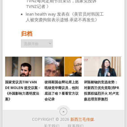
TVNZ每周定期节目采访，国家党投诉
TVNZ记者
》
lean health way
发表在《
美官员对韩国工
人被突袭拘留表示遗憾 承诺不再发生
》
归档
归
档
国家党议员TIM VAN
彼得斯国会辩论席上怒
评陈耐锶的竞选攻势：
DE MOLEN 提交议案 -
吼绿党华裔议员，他到
对新西兰优先党取消PR
《外国影响力透明度法
底说了啥？看看官方议
投票权猛烈开火 对卢克
案》
会记录
森总理言辞激烈
COPYRIGHT © 2026
新西兰毛传媒
.
关于我们
联系我们