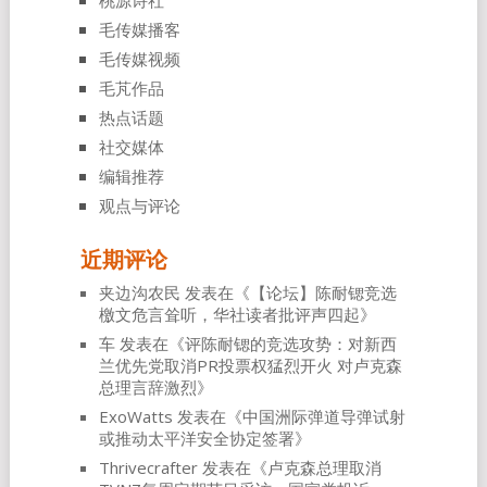
桃源诗社
毛传媒播客
毛传媒视频
毛芃作品
热点话题
社交媒体
编辑推荐
观点与评论
近期评论
夹边沟农民
发表在《
【论坛】陈耐锶竞选
檄文危言耸听，华社读者批评声四起
》
车
发表在《
评陈耐锶的竞选攻势：对新西
兰优先党取消PR投票权猛烈开火 对卢克森
总理言辞激烈
》
ExoWatts
发表在《
中国洲际弹道导弹试射
或推动太平洋安全协定签署
》
Thrivecrafter
发表在《
卢克森总理取消