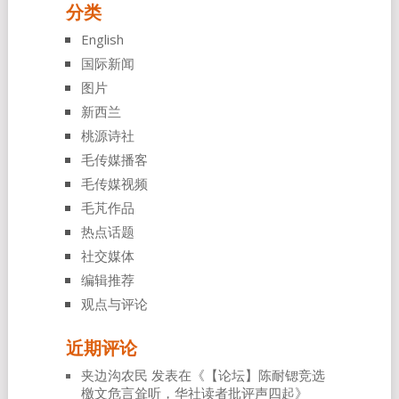
分类
English
国际新闻
图片
新西兰
桃源诗社
毛传媒播客
毛传媒视频
毛芃作品
热点话题
社交媒体
编辑推荐
观点与评论
近期评论
夹边沟农民
发表在《
【论坛】陈耐锶竞选
檄文危言耸听，华社读者批评声四起
》