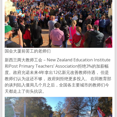
国会大厦前罢工的老师们
新西兰两大教师工会 – New Zealand Education Institute
和Post Primary Teachers’ Association拒绝3%的加薪幅
度。政府允诺未来4年拿出12亿新元改善教师待遇， 但是
教师们认为这还不够， 政府则拒绝更多投入。 在同教育部
的谈判陷入僵局几个月之后，全国各主要城市的教师们今
天都走上了街头抗议。