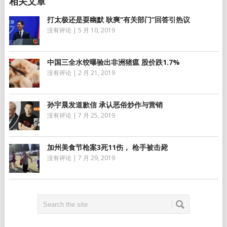
打太极还是耍幽默 耿爽“有关部门”回答引热议
没有评论
|
5 月 10, 2019
中国三全水饺曝验出非洲猪瘟 股价跌1.7%
没有评论
|
2 月 21, 2019
孙宇晨发道歉信 承认恶俗炒作与营销
没有评论
|
7 月 25, 2019
加州美食节枪案3死11伤， 枪手被击毙
没有评论
|
7 月 29, 2019