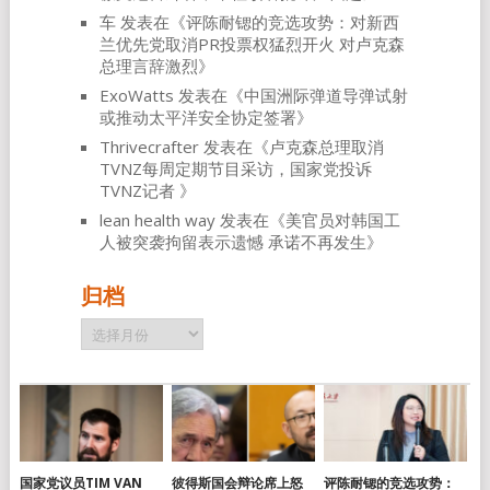
车
发表在《
评陈耐锶的竞选攻势：对新西
兰优先党取消PR投票权猛烈开火 对卢克森
总理言辞激烈
》
ExoWatts
发表在《
中国洲际弹道导弹试射
或推动太平洋安全协定签署
》
Thrivecrafter
发表在《
卢克森总理取消
TVNZ每周定期节目采访，国家党投诉
TVNZ记者
》
lean health way
发表在《
美官员对韩国工
人被突袭拘留表示遗憾 承诺不再发生
》
归档
归
档
国家党议员TIM VAN
彼得斯国会辩论席上怒
评陈耐锶的竞选攻势：