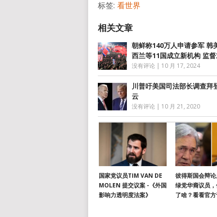
标签:
看世界
朝鲜称140万人申请参军 韩
西兰等11国成立新机构 监
没有评论
|
10 月 17, 2024
川普吁美国司法部长调查拜
云
没有评论
|
10 月 21, 2020
国家党议员TIM VAN DE
彼得斯国会辩论
MOLEN 提交议案 -《外国
绿党华裔议员，
影响力透明度法案》
了啥？看看官方