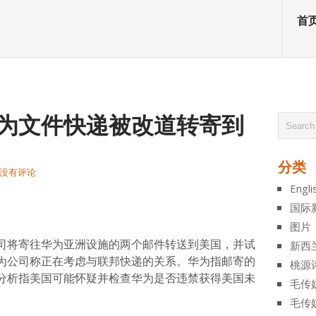
首
华为文件快递被改道转寄到
分类
没有评论
Engli
atsApp
分
国际
享
图片
司将寄往华为亚洲设施的两个邮件转送到美国，并试
新西
为公司称正在考虑与联邦快递的关系。华为指邮寄的
桃源
分析指美国可能怀疑并检查华为是否违禁获得美国未
毛传
毛传