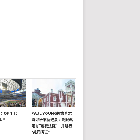
C OF THE
PAUL YOUNG控告肖志
CUP
鴻诽谤案新进展：高院裁
定肖“藐视法庭”，并进行
“处罚听证”