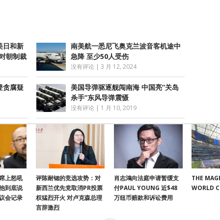
美日和新
南美航一悉尼飞奥克兰波音客机途中
督对朝制裁
急降 至少50人受伤
没有评论
|
3 月 12, 2024
登贪腐疑
美国导弹驱逐舰闯南海 中国亮”关岛
杀手”东风导弹震慑
没有评论
|
1 月 10, 2019
席上怒吼
评陈耐锶的竞选攻势：对
肖志鴻向法庭申请暂缓支
THE MAGI
他到底说
新西兰优先党取消PR投票
付PAUL YOUNG 近$48
WORLD 
议会记录
权猛烈开火 对卢克森总理
万纽币赔款和诉讼费用
言辞激烈