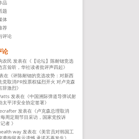
作品
话题
媒体
推荐
与评论
评论
沟农民
发表在《
【论坛】陈耐锶竞选
危言耸听，华社读者批评声四起
》
表在《
评陈耐锶的竞选攻势：对新西
先党取消PR投票权猛烈开火 对卢克森
言辞激烈
》
atts
发表在《
中国洲际弹道导弹试射
动太平洋安全协定签署
》
ecrafter
发表在《
卢克森总理取消
NZ每周定期节目采访，国家党投诉
Z记者
》
health way
发表在《
美官员对韩国工
突袭拘留表示遗憾 承诺不再发生
》