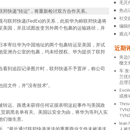
毛芃
热点
联邦快递“转运”，将重新检讨双方合作关系。
社交
与联邦快递(FedEx)的关系，此前华为称联邦快递将
编辑
至美国，并且试图改变另外两个包裹的运输路径，并
观点
日本寄往华为中国地址的两个包裹转运至美国，并试
近期
他亚洲办公室的包裹，均未经授权。华为提供了联邦
夹边
檄文
当看到追踪记录图片时，联邦快递不予置评，称公司
车
发
兰优
总理
括文件，并“没有技术”。
ExoW
。
或推
Thriv
被转运。路透未获得任何证据表明这起事件与美国政
TV
入贸易黑名单有关。美国以安全为由，将华为等列入实
TVN
他们做生意。
lean 
路透表示，“最近通过联邦快递派送的重要商业文件未被递送
人被