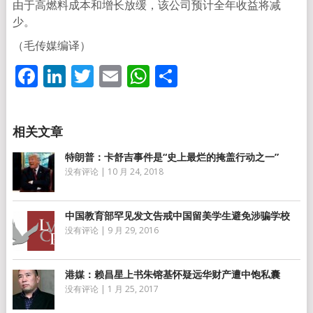
由于高燃料成本和增长放缓，该公司预计全年收益将减
少。
（毛传媒编译）
Facebook
LinkedIn
Twitter
Email
WhatsApp
分
享
特朗普：卡舒吉事件是“史上最烂的掩盖行动之一”
没有评论
|
10 月 24, 2018
中国教育部罕见发文告戒中国留美学生避免涉骗学校
没有评论
|
9 月 29, 2016
港媒：赖昌星上书朱镕基怀疑远华财产遭中饱私囊
没有评论
|
1 月 25, 2017