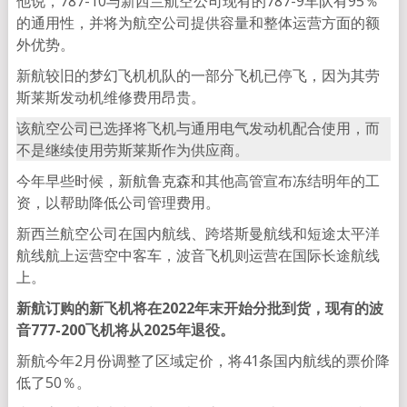
他说，787-10与新西兰航空公司现有的787-9车队有95％
的通用性，并将为航空公司提供容量和整体运营方面的额
外优势。
新航较旧的梦幻飞机机队的一部分飞机已停飞，因为其劳
斯莱斯发动机维修费用昂贵。
该航空公司已选择将飞机与通用电气发动机配合使用，而
不是继续使用劳斯莱斯作为供应商。
今年早些时候，新航鲁克森和其他高管宣布冻结明年的工
资，以帮助降低公司管理费用。
新西兰航空公司在国内航线、跨塔斯曼航线和短途太平洋
航线航上运营空中客车，波音飞机则运营在国际长途航线
上。
新航订购的新飞机将在2022年末开始分批到货，现有的波
音777-200飞机将从2025年退役。
新航今年2月份调整了区域定价，将41条国内航线的票价降
低了50％。