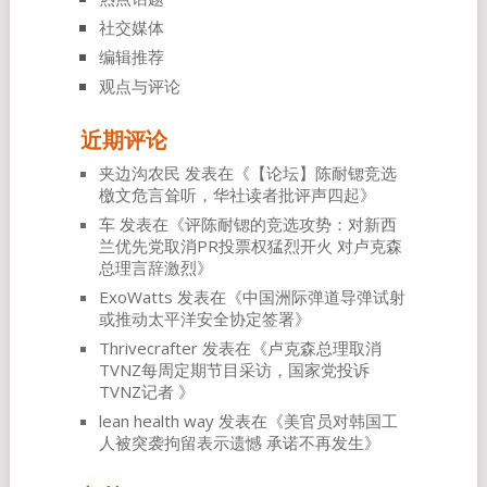
社交媒体
编辑推荐
观点与评论
近期评论
夹边沟农民
发表在《
【论坛】陈耐锶竞选
檄文危言耸听，华社读者批评声四起
》
车
发表在《
评陈耐锶的竞选攻势：对新西
兰优先党取消PR投票权猛烈开火 对卢克森
总理言辞激烈
》
ExoWatts
发表在《
中国洲际弹道导弹试射
或推动太平洋安全协定签署
》
Thrivecrafter
发表在《
卢克森总理取消
TVNZ每周定期节目采访，国家党投诉
TVNZ记者
》
lean health way
发表在《
美官员对韩国工
人被突袭拘留表示遗憾 承诺不再发生
》