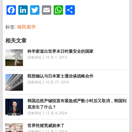
Facebook
LinkedIn
Twitter
Email
WhatsApp
分
享
标签:
移民留学
科学家道出世界末日时最安全的国家
没有评论
|
10 月 7, 2019
联想确认与日本富士通洽谈战略合作
没有评论
|
10 月 27, 2016
韩国总统尹锡悦宣布紧急戒严数小时后又取消，韩国到
底发生了什么？
没有评论
|
12 月 4, 2024
世界性猪荒威胁来了
没有评论
|
11 月 2, 2019