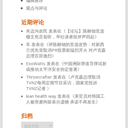
编辑推荐
观点与评论
近期评论
夹边沟农民
发表在《
【论坛】陈耐锶竞选
檄文危言耸听，华社读者批评声四起
》
车
发表在《
评陈耐锶的竞选攻势：对新西
兰优先党取消PR投票权猛烈开火 对卢克森
总理言辞激烈
》
ExoWatts
发表在《
中国洲际弹道导弹试射
或推动太平洋安全协定签署
》
Thrivecrafter
发表在《
卢克森总理取消
TVNZ每周定期节目采访，国家党投诉
TVNZ记者
》
lean health way
发表在《
美官员对韩国工
人被突袭拘留表示遗憾 承诺不再发生
》
归档
归