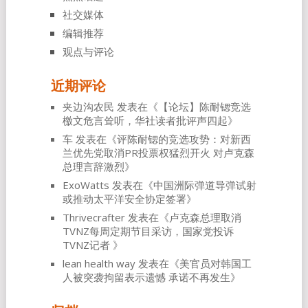
社交媒体
编辑推荐
观点与评论
近期评论
夹边沟农民
发表在《
【论坛】陈耐锶竞选
檄文危言耸听，华社读者批评声四起
》
车
发表在《
评陈耐锶的竞选攻势：对新西
兰优先党取消PR投票权猛烈开火 对卢克森
总理言辞激烈
》
ExoWatts
发表在《
中国洲际弹道导弹试射
或推动太平洋安全协定签署
》
Thrivecrafter
发表在《
卢克森总理取消
TVNZ每周定期节目采访，国家党投诉
TVNZ记者
》
lean health way
发表在《
美官员对韩国工
人被突袭拘留表示遗憾 承诺不再发生
》