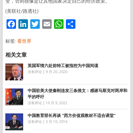
变，否则很像是让其他国家决定自己的经济政策。
(美联社/路透社)
Facebook
LinkedIn
Twitter
Email
WhatsApp
分
享
标签:
看世界
英国军情六处前特工被指控为中国间谍
没有评论
|
9 月 20, 2020
中国驻美大使秦刚连发三条推文：感谢马斯克对两岸和
平的呼吁
没有评论
|
10 月 9, 2022
中国教育部长再谈 “西方价值观教材不适合课堂”
没有评论
|
3 月 10, 2016