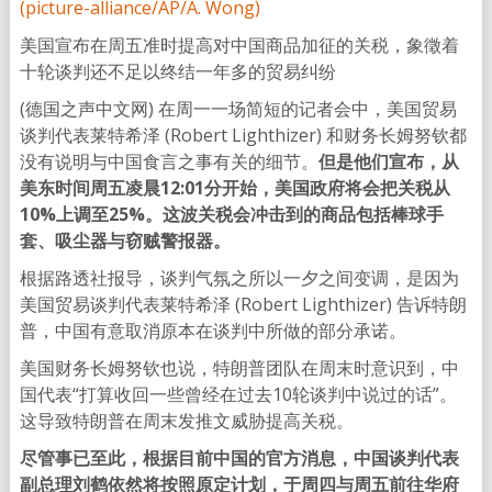
美国宣布在周五准时提高对中国商品加征的关税，象徵着
十轮谈判还不足以终结一年多的贸易纠纷
(德国之声中文网) 在周一一场简短的记者会中，美国贸易
谈判代表莱特希泽 (Robert Lighthizer) 和财务长姆努钦都
没有说明与中国食言之事有关的细节。
但是他们宣布，从
美东时间周五凌晨12:01分开始，美国政府将会把关税从
10%上调至25%。这波关税会冲击到的商品包括棒球手
套、吸尘器与窃贼警报器。
根据路透社报导，谈判气氛之所以一夕之间变调，是因为
美国贸易谈判代表莱特希泽 (Robert Lighthizer) 告诉特朗
普，中国有意取消原本在谈判中所做的部分承诺。
美国财务长姆努钦也说，特朗普团队在周末时意识到，中
国代表“打算收回一些曾经在过去10轮谈判中说过的话”。
这导致特朗普在周末发推文威胁提高关税。
尽管事已至此，根据目前中国的官方消息，中国谈判代表
副总理刘鹤依然将按照原定计划，于周四与周五前往华府