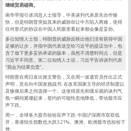
继续贸易磋商。
南华早报引述消息人士报导，中美谈判代表原先合作愉
快，但是特朗普突如其来的威胁却让中方陷入两难，使得
任何形式的协议在中国人民眼里看起来都会像是妥协。
多位知情人士指，特朗普的威胁反映出他们没有获得中国
足够的让步，并指中国代表送交给习近平的提议当中，包
含了做下更多妥协承诺的版本，虽然不清楚时间点，但是
习近平不同意。第二位知情人士说，习近平告诉谈判代表
“我会为结果负责”。
特朗普在周日发出推文警告，又在周一派遣官员作出正式
声明，意在向中国发挑战书: 在改革国家主导的经济制度以
及惨痛后果之间选择一个。这使得原先和缓乐观的谈判气
氛一瞬间紧绷起来，签约的可能性忽地降低，带动股市应
声下跌。
周一，全球各大股市纷纷应声下跌: 中国沪深两市双双低
开，香港恒生指数也大跌3.21%。澳洲、欧洲股市也纷纷下
挫。