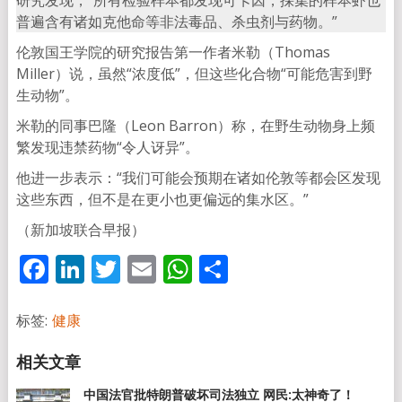
研究发现，“所有检验样本都发现可卡因，採集的样本虾也
普遍含有诸如克他命等非法毒品、杀虫剂与药物。”
伦敦国王学院的研究报告第一作者米勒（Thomas
Miller）说，虽然“浓度低”，但这些化合物“可能危害到野
生动物”。
米勒的同事巴隆（Leon Barron）称，在野生动物身上频
繁发现违禁药物“令人讶异”。
他进一步表示：“我们可能会预期在诸如伦敦等都会区发现
这些东西，但不是在更小也更偏远的集水区。”
（新加坡联合早报）
Facebook
LinkedIn
Twitter
Email
WhatsApp
分
享
标签:
健康
中国法官批特朗普破坏司法独立 网民:太神奇了！