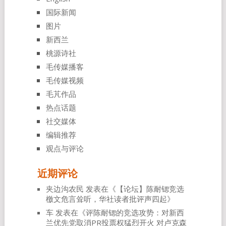
国际新闻
图片
新西兰
桃源诗社
毛传媒播客
毛传媒视频
毛芃作品
热点话题
社交媒体
编辑推荐
观点与评论
近期评论
夹边沟农民
发表在《
【论坛】陈耐锶竞选
檄文危言耸听，华社读者批评声四起
》
车
发表在《
评陈耐锶的竞选攻势：对新西
兰优先党取消PR投票权猛烈开火 对卢克森