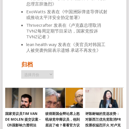
总理言辞激烈
》
ExoWatts
发表在《
中国洲际弹道导弹试射
或推动太平洋安全协定签署
》
Thrivecrafter
发表在《
卢克森总理取消
TVNZ每周定期节目采访，国家党投诉
TVNZ记者
》
lean health way
发表在《
美官员对韩国工
人被突袭拘留表示遗憾 承诺不再发生
》
归档
归
档
国家党议员TIM VAN
彼得斯国会辩论席上怒
评陈耐锶的竞选攻势：
DE MOLEN 提交议案 -
吼绿党华裔议员，他到
对新西兰优先党取消PR
《外国影响力透明法
底说了啥？看看官方议
投票权猛烈开火 对卢克