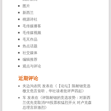
图片
新西兰
桃源诗社
毛传媒播客
毛传媒视频
毛芃作品
热点话题
社交媒体
编辑推荐
观点与评论
近期评论
夹边沟农民
发表在《
【论坛】陈耐锶竞选
檄文危言耸听，华社读者批评声四起
》
车
发表在《
评陈耐锶的竞选攻势：对新西
兰优先党取消PR投票权猛烈开火 对卢克森
总理言辞激烈
》