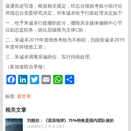
该通告还写道，根据相关规定，经总台绩效考核小组讨论
并报总台党委研究决定，对朱诚卓给予行政处理决定如下:
一，给予朱诚卓行政撤职处分，撤除其全媒体编辑中心节
目副总监职务；岗位层级降为主体C岗；
二，朱诚卓2019年度绩效考核为不称职，扣除朱诚卓2019
年度年终绩效工资；
三，朱诚卓调离采编岗位，实行待岗处理。
（新加坡联合早报）
Facebook
LinkedIn
Twitter
Email
WhatsApp
分
享
标签:
看世界
刘慈欣：《流浪地球》75%特效是国内团队做的
没有评论
|
2 月 8, 2019