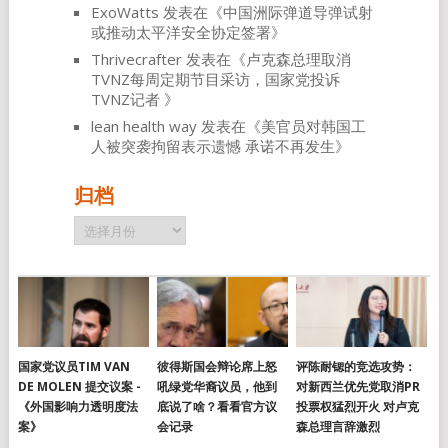
ExoWatts
发表在《
中国洲际弹道导弹试射
或推动太平洋安全协定签署
》
Thrivecrafter
发表在《
卢克森总理取消
TVNZ每周定期节目采访，国家党投诉
TVNZ记者
》
lean health way
发表在《
美官员对韩国工
人被突袭拘留表示遗憾 承诺不再发生
》
归档
归
档
国家党议员TIM VAN
彼得斯国会辩论席上怒
评陈耐锶的竞选攻势：
DE MOLEN 提交议案 -
吼绿党华裔议员，他到
对新西兰优先党取消PR
《外国影响力透明度法
底说了啥？看看官方议
投票权猛烈开火 对卢克
案》
会记录
森总理言辞激烈