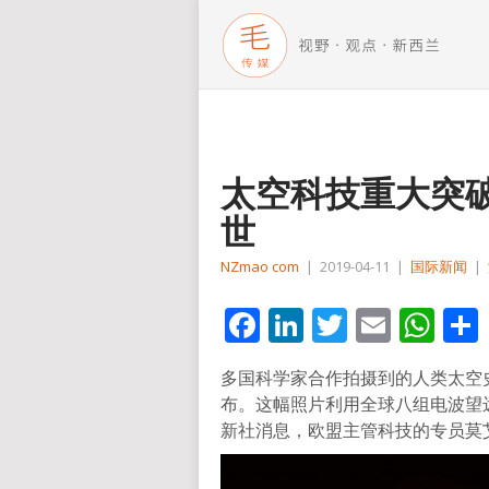
太空科技重大突
世
NZmao com
|
2019-04-11
|
国际新闻
|
Facebook
LinkedIn
Twitter
Email
Wh
多国科学家合作拍摄到的人类太空
布。这幅照片利用全球八组电波望
新社消息，欧盟主管科技的专员莫