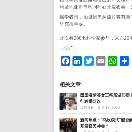
利圣地亚哥等地同时召开发布会，
据学者指，拍摄到黑洞照片将有助
研究很重要。
此次有200名科学家参与，来自2
（法广）
Facebook
LinkedIn
Twitter
Email
Wh
因应疫情英女王移居温莎堡 
行程重研议
没有评论
|
3 月 18, 2020
新闻焦点：“乌坎模式”能否
基层官民冲突？