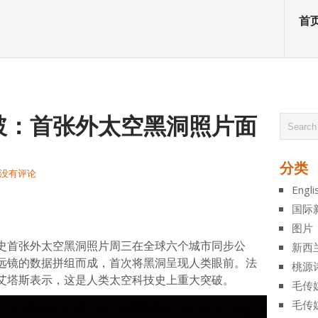
首
破：首张外太空黑洞照片面
分类
没有评论
Engli
atsApp
分
国际
享
图片
史首张外太空黑洞照片周三在全球六个城市同步公
新西
远镜的数据拼组而成，首次将黑洞呈现人类眼前。法
桃源
艾塔斯表示，这是人类太空科技史上重大突破。
毛传
毛传