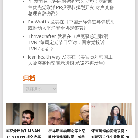
车
发表在《
评陈耐锶的竞选攻势：对新西
兰优先党取消PR投票权猛烈开火 对卢克森
总理言辞激烈
》
ExoWatts
发表在《
中国洲际弹道导弹试射
或推动太平洋安全协定签署
》
Thrivecrafter
发表在《
卢克森总理取消
TVNZ每周定期节目采访，国家党投诉
TVNZ记者
》
lean health way
发表在《
美官员对韩国工
人被突袭拘留表示遗憾 承诺不再发生
》
归档
归
档
国家党议员TIM VAN
彼得斯国会辩论席上怒
评陈耐锶的竞选攻势：
DE MOLEN 提交议案 -
吼绿党华裔议员，他到
对新西兰优先党取消PR