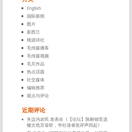
English
国际新闻
图片
新西兰
桃源诗社
毛传媒播客
毛传媒视频
毛芃作品
热点话题
社交媒体
编辑推荐
观点与评论
近期评论
夹边沟农民
发表在《
【论坛】陈耐锶竞选
檄文危言耸听，华社读者批评声四起
》