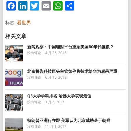
Facebook
LinkedIn
Twitter
Email
WhatsApp
分
享
标签:
看世界
新闻观察：中国理财平台重蹈美国80年代覆辙？
没有评论
|
4 月 26, 2016
北京警告科技巨头主管如停售技术给华为后果严重
没有评论
|
6 月 10, 2019
QS大学学科排名 哈佛大学表现最佳
没有评论
|
3 月 8, 2017
特朗普亚洲行在即 美军认为北京威胁甚于朝鲜
没有评论
|
11 月 1, 2017