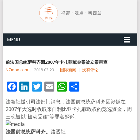
MENU
前法国总统萨科齐因2007年卡扎菲献金案被立案审查
NZmao com
|
2018-03-23
|
国际新闻
|
没有评论
Facebook
LinkedIn
Twitter
Email
WhatsApp
分
享
法新社援引司法部门消息，法国前总统萨科齐因涉嫌在
2007年大选时收取来自利比亚卡扎菲政权的竞选资金，周
三晚被以“被动受贿”等罪名起诉。
法国前总统萨科齐。
路透社