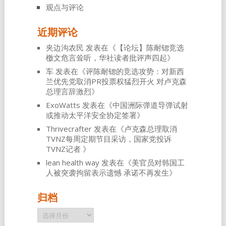
观点与评论
近期评论
夹边沟农民
发表在《
【论坛】陈耐锶竞选
檄文危言耸听，华社读者批评声四起
》
车
发表在《
评陈耐锶的竞选攻势：对新西
兰优先党取消PR投票权猛烈开火 对卢克森
总理言辞激烈
》
ExoWatts
发表在《
中国洲际弹道导弹试射
或推动太平洋安全协定签署
》
Thrivecrafter
发表在《
卢克森总理取消
TVNZ每周定期节目采访，国家党投诉
TVNZ记者
》
lean health way
发表在《
美官员对韩国工
人被突袭拘留表示遗憾 承诺不再发生
》
归档
归
档