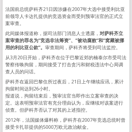
法国前总统萨科齐21日因涉嫌在2007年大选中接受利比亚
前领导人卡达扎提供的竞选资金而受到预审法官的正式立
案审查。
此间媒体报道称，据司法部门消息人士透露，
对萨科齐立
案审查的罪名为“竞选非法筹资”、“被动腐败“和“窝藏被挪
用的利比亚公款”。
审查期间，萨科齐将受到司法监控。
从3月20日开始，萨科齐在位于巴黎近郊的楠泰尔市受司法
警察传唤拘留，期间接受了打击贪污和财税违法中心局调
查人员的问话。
萨科齐在返回巴黎住所过夜后，21日上午继续应讯，累计
拘留时间达到26小时。
报道说，拘留结束后，预审法官当即作出立案审查的决
定。这表明预审法官有充分理由认为，应继续对该案进行
侦查。但萨科齐否认了对其的上述指控。
2012年，法国媒体爆料称，萨科齐在2007年竞选总统时曾
接受卡扎菲提供的5000万欧元政治献金。