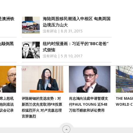
是澳洲铁
海陆两股移民潮涌入申根区 匈奥两国
边境压力山大
没有评论
|
8 月 31, 2015
为颠倒黑
纽约时报漫画：习近平的“BBC老爸”
式烦恼
没有评论
|
5 月 10, 2017
席上怒吼
评陈耐锶的竞选攻势：对
肖志鴻向法庭申请暂缓支
THE MAGI
他到底说
新西兰优先党取消PR投票
付PAUL YOUNG 近$48
WORLD 
议会记录
权猛烈开火 对卢克森总理
万纽币赔款和诉讼费用
言辞激烈