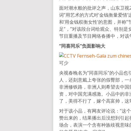
面对潮水般的批评之声，山东卫视2
词”用艺术的方式对’金钱衡量爱情
和’用金钱权衡女性’的意图，并称
足”，”对该段台词给观众、特别是
节目重播及节目网络春播中，对该
“同喜同乐”负面影响大
可少
央视春晚名为”同喜同乐”的小品
人，还刻意戴上夸张的假臀部，一
非洲修铁路，非洲人则希望去中国
资，对中国充满感激。小品中的非
了，美得不行了，嫁个高富帅，这
对于该小品，有网友评论说：”这
赞出来的，结果播出后没想到引起
场合，表演一个含有种族歧视意味