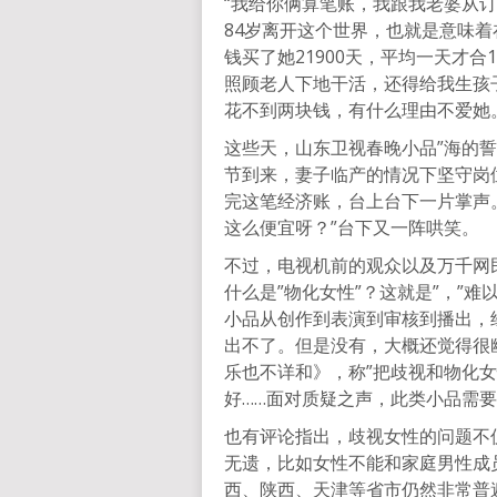
“我给你俩算笔账，我跟我老婆从订
84岁离开这个世界，也就是意味着在
钱买了她21900天，平均一天才合
照顾老人下地干活，还得给我生孩
花不到两块钱，有什么理由不爱她
这些天，山东卫视春晚小品”海的
节到来，妻子临产的情况下坚守岗
完这笔经济账，台上台下一片掌声
这么便宜呀？”台下又一阵哄笑。
不过，电视机前的观众以及万千网
什么是”物化女性”？这就是”，”难
小品从创作到表演到审核到播出，
出不了。但是没有，大概还觉得很幽
乐也不详和》，称”把歧视和物化女
好……面对质疑之声，此类小品需要
也有评论指出，歧视女性的问题不
无遗，比如女性不能和家庭男性成
西、陕西、天津等省市仍然非常普