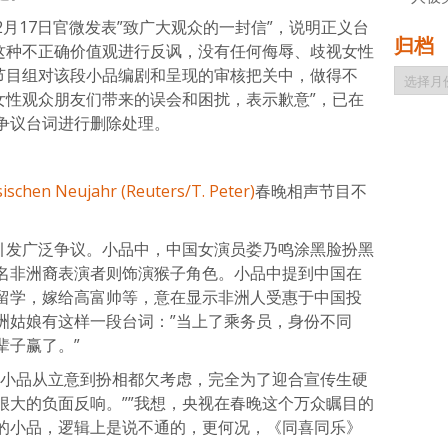
月17日官微发表”致广大观众的一封信”，说明正义台
归档
’这种不正确价值观进行反讽，没有任何侮辱、歧视女性
”节目组对该段小品编剧和呈现的审核把关中，做得不
归
档
女性观众朋友们带来的误会和困扰，表示歉意”，已在
争议台词进行删除处理。
春晚相声节目不
也引发广泛争议。小品中，中国女演员娄乃鸣涂黑脸扮黑
名非洲裔表演者则饰演猴子角色。小品中提到中国在
留学，嫁给高富帅等，意在显示非洲人受惠于中国投
洲姑娘有这样一段台词：”当上了乘务员，身份不同
辈子赢了。”
个小品从立意到扮相都欠考虑，完全为了迎合宣传生硬
很大的负面反响。””我想，央视在春晚这个万众瞩目的
的小品，逻辑上是说不通的，更何况，《同喜同乐》