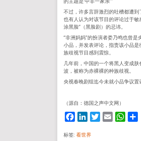
的主题是’中非一家亲'”
不过，许多言辞激烈的吐槽都遭到
也有人认为对该节目的评论过于敏
涂黑脸”（黑脸剧）的忌讳。
“非洲妈妈”的扮演者娄乃鸣也曾
小品，并发表评论，指责该小品是
族歧视节目感到震惊。
几年前，中国的一个将黑人变成肤
波，被称为赤裸裸的种族歧视。
央视春晚剧组迄今未就小品争议置
（源自：德国之声中文网）
Facebook
LinkedIn
Twitter
Email
Wh
标签:
看世界