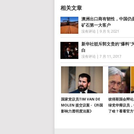
澳洲出口商有韧性，中国仍
矿石第一大客户
没有评论
|
9 月 9, 2021
新华社驳斥郭文贵的“爆料”
白
没有评论
|
7 月 11, 2017
国家党议员TIM VAN DE
彼得斯国会辩论
MOLEN 提交议案 -《外国
绿党华裔议员，
影响力透明度法案》
了啥？看看官方