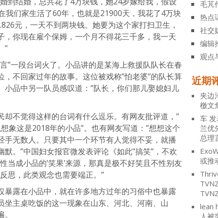
婚到结婚，总共花了4万块钱，她24岁嫁给我，假设
毛芃
我们家生活了60年，也就是21900天，我花了4万块
热点
1.826元，一天不到两块钱。她要为这个家打扫卫生，
社交
子，你现在雇个保姆，一个月不得花三千多，我一天
编辑
。”
观点
誓言”一段台词火了。小品讲的是某海上救援队队长在春
位，不回家过年的故事。这位被戏称”怕老婆”的队长算
近期
。小品中另一队员感叹道：”队长，你们那儿娶媳妇儿
夹边
檄文
民却不觉得这样的台词有什么逗乐。有网友批评道，”
车
发
以想象这是2018年的小品”。也有网友写道：”想想这个
兰优
总理
经手无数人。只要其中一个环节有人觉得不妥，就播
默。”中国妇女报官微发表评论《如此”搞笑”，不欢
ExoW
或推
性当成小品的’笑果’来源，那真是极不好笑且不性别友
Thriv
反思，此类观念也需要端正。”
TV
仅暴露在小品中，就在许多地方过年的习俗中也暴露
TVN
员坐主桌吃饭的这一现象在山东、河北、河南、山
lean 
遍。
人被