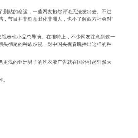
了删贴的命运，一些网友抱怨评论无法发出去。不过
感，节目并非刻意丑化非洲人，也不了解西方社会对”
是央视春晚小品总导演。在推特上，不少网友注意到这一
彻头彻尾的种族歧视，对中国央视春晚播出这样的种
色更浅的亚洲男子的洗衣液广告就在国外引起轩然大
评。
atsApp
分
享