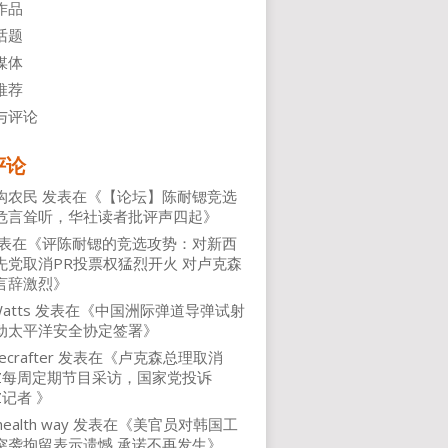
作品
话题
媒体
推荐
与评论
评论
沟农民
发表在《
【论坛】陈耐锶竞选
危言耸听，华社读者批评声四起
》
表在《
评陈耐锶的竞选攻势：对新西
先党取消PR投票权猛烈开火 对卢克森
言辞激烈
》
atts
发表在《
中国洲际弹道导弹试射
动太平洋安全协定签署
》
ecrafter
发表在《
卢克森总理取消
NZ每周定期节目采访，国家党投诉
Z记者
》
health way
发表在《
美官员对韩国工
突袭拘留表示遗憾 承诺不再发生
》