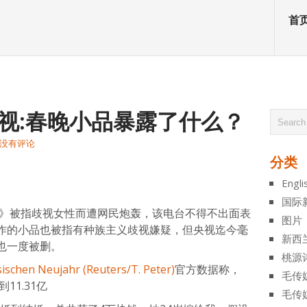
首
视:春晚小品暴露了什么？
没有评论
分类
atsApp
分
Engli
享
国际
言》被指歧视女性而遭网民炮轰，该电台不得不出面表
图片
作的小品也被指有种族主义歧视嫌疑，但央视迄今毫
新西
也一度被删。
桃源
官方数据称，
毛传
11.31亿
毛传