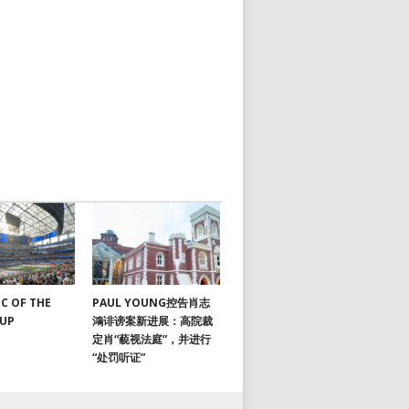
C OF THE
PAUL YOUNG控告肖志
CUP
鴻诽谤案新进展：高院裁
定肖“藐视法庭”，并进行
“处罚听证”