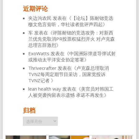
近期评论
夹边沟农民
发表在《
【论坛】陈耐锶竞选
檄文危言耸听，华社读者批评声四起
》
车
发表在《
评陈耐锶的竞选攻势：对新西
兰优先党取消PR投票权猛烈开火 对卢克森
总理言辞激烈
》
ExoWatts
发表在《
中国洲际弹道导弹试射
或推动太平洋安全协定签署
》
Thrivecrafter
发表在《
卢克森总理取消
TVNZ每周定期节目采访，国家党投诉
TVNZ记者
》
lean health way
发表在《
美官员对韩国工
人被突袭拘留表示遗憾 承诺不再发生
》
归档
归
档