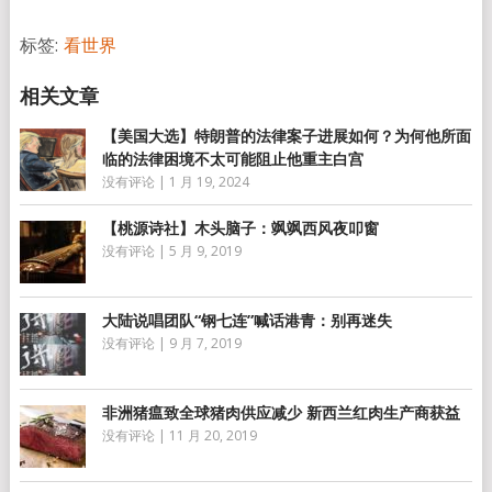
享
标签:
看世界
【美国大选】特朗普的法律案子进展如何？为何他所面
临的法律困境不太可能阻止他重主白宫
没有评论
|
1 月 19, 2024
【桃源诗社】木头脑子：飒飒西风夜叩窗
没有评论
|
5 月 9, 2019
大陆说唱团队“钢七连”喊话港青：别再迷失
没有评论
|
9 月 7, 2019
非洲猪瘟致全球猪肉供应减少 新西兰红肉生产商获益
没有评论
|
11 月 20, 2019