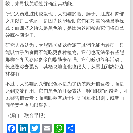
较，来寻找关联性并确定其功能。
研究人员通过比较发现，大熊猫的脸、脖子、肚皮和臀部
之所以是白色的，是因为这能帮助它们在积雪的栖息地躲
藏；而四肢之所以是黑色的，是因为这能帮助它们将自己
躲藏在阴影里。
研究人员认为，大熊猫长成这样源于其消化能力较弱，只
能以竹子为食而不能吃更多种植物。它们也无法像有些熊
那样在冬天存储多余的脂肪来冬眠。它们必须终年活动，
长途跋涉去觅食，其栖息地变化也很大，从雪山到热带森
林都有。
不过，大熊猫的头部配色不是为了伪装躲开捕食者，而是
起到交流作用。它们黑色的耳朵表达一种“凶残”的感觉，可
以警告捕食者；而黑眼圈有助于同类间互相识别，或者向
同类竞争者加以警告。
（源自：联合早报）
Facebook
LinkedIn
Twitter
Email
WhatsApp
分