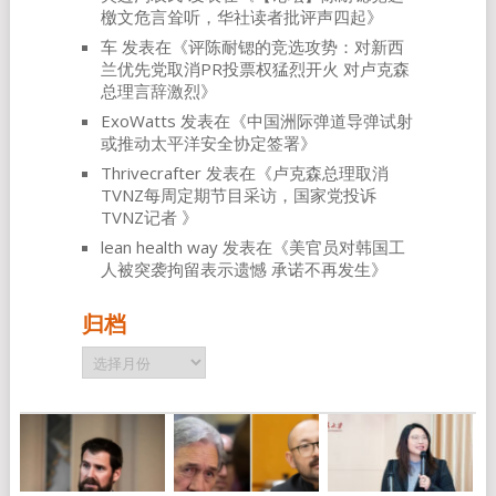
檄文危言耸听，华社读者批评声四起
》
车
发表在《
评陈耐锶的竞选攻势：对新西
兰优先党取消PR投票权猛烈开火 对卢克森
总理言辞激烈
》
ExoWatts
发表在《
中国洲际弹道导弹试射
或推动太平洋安全协定签署
》
Thrivecrafter
发表在《
卢克森总理取消
TVNZ每周定期节目采访，国家党投诉
TVNZ记者
》
lean health way
发表在《
美官员对韩国工
人被突袭拘留表示遗憾 承诺不再发生
》
归档
归
档