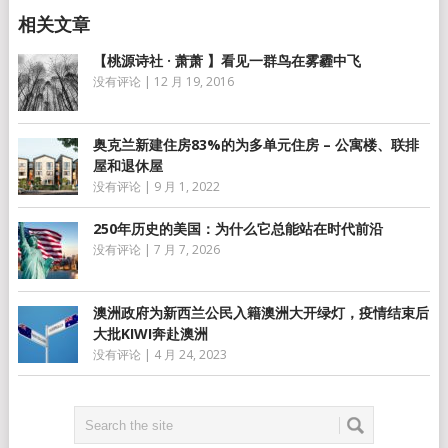
【桃源诗社 · 萧萧 】看见一群鸟在雾霾中飞
没有评论
|
12 月 19, 2016
奥克兰新建住房83%的为多单元住房 – 公寓楼、联排
屋和退休屋
没有评论
|
9 月 1, 2022
250年历史的美国：为什么它总能站在时代前沿
没有评论
|
7 月 7, 2026
澳洲政府为新西兰公民入籍澳洲大开绿灯，疫情结束后
大批KIWI奔赴澳洲
没有评论
|
4 月 24, 2023