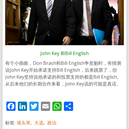
John Key 和Bill English
有个小插曲，Don Brash和Bill English争党魁时，有猜测
说John Key开始承诺支持Bill English，后来跳票了，但
John Key坚持说他承诺的和投票支持的都是Bill English。
从后来他们的长期合作来看，John Key说的可能是真话。
Facebook
LinkedIn
Twitter
Email
WhatsApp
分
享
标签:
墙头草
,
大选
,
政治