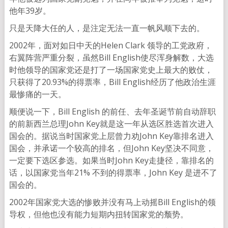
他年39岁。
只是天降大任的人，是注定无法一直一帆风顺下去的。
2002年，面对如日中天的Helen Clark 领导的工党政府，
右翼阵营严重分裂，虽然Bill English使尽浑身解数，大选
时他领导的国家党还是打了一场国家党史上最大的败仗，
只获得了20.93%的得票率，Bill English经历了他政治生涯
最惨痛的一天。
顺便说一下，Bill English 的前任、去年圣诞节前自动辞职
的前新西兰总理John Key就是这一年从选区胜选首次进入
国会的。据说当时国家党上层曾力劝John Key靠排名进入
国会，并承诺一个较高的排名，但John Key坚决不同意，
一定要下选区参选。如果当时John Key走捷径，靠排名的
话，以国家党当年21% 不到的得票率，John Key 是进不了
国会的。
2002年国家党大选的惨败并没有马上动摇Bill English的领
导权，但他也没有能力短期内扭转国家党的颓势。