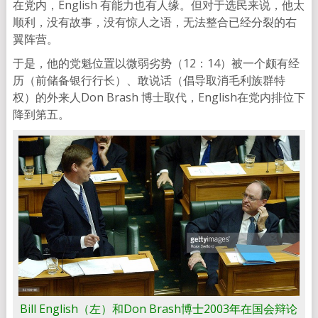
在党内，English 有能力也有人缘。但对于选民来说，他太
顺利，没有故事，没有惊人之语，无法整合已经分裂的右
翼阵营。
于是，他的党魁位置以微弱劣势（12：14）被一个颇有经
历（前储备银行行长）、敢说话（倡导取消毛利族群特
权）的外来人Don Brash 博士取代，English在党内排位下
降到第五。
Bill English（左）和Don Brash博士2003年在国会辩论