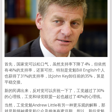
首先，国家党可以松口气，虽然支持率下降了4%，但依然
有46%的支持率，还算可控。特别是党魁Bill English个人
也获得了31%的支持率，比John Key卸任前的35%，算是
平稳交接。
新的民调出来，反对党可以庆祝一下了，工党越过了30%
的心理线，工党和绿党联盟一起也越过了40%的心理线。
当然，工党党魁Andrew Little有另一种更乐观的解释，那
就是新领袖通常和公众及媒体有蜜月期。所以，新任党魁