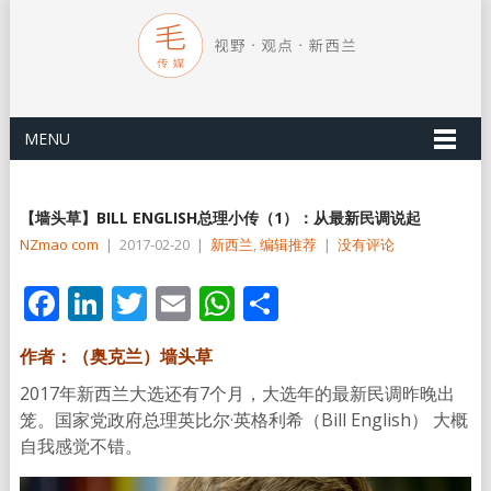
MENU
【墙头草】BILL ENGLISH总理小传（1）：从最新民调说起
NZmao com
|
2017-02-20
|
新西兰
,
编辑推荐
|
没有评论
Facebook
LinkedIn
Twitter
Email
WhatsApp
分
享
作者：（奥克兰）墙头草
2017年新西兰大选还有7个月，大选年的最新民调昨晚出
笼。国家党政府总理英比尔·英格利希（Bill English） 大概
自我感觉不错。