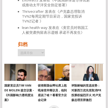
或推动太平洋安全协定签署
》
Thrivecrafter
发表在《
卢克森总理取消
TVNZ每周定期节目采访，国家党投诉
TVNZ记者
》
lean health way
发表在《
美官员对韩国工
人被突袭拘留表示遗憾 承诺不再发生
》
归档
归
档
国家党议员TIM VAN
彼得斯国会辩论席上怒
评陈耐锶的竞选攻势：
DE MOLEN 提交议案 -
吼绿党华裔议员，他到
对新西兰优先党取消PR
《外国影响力透明度法
底说了啥？看看官方议
投票权猛烈开火 对卢克
案》
会记录
森总理言辞激烈