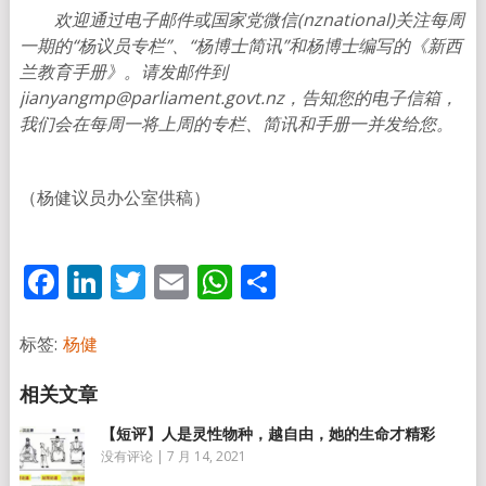
欢迎通过电子邮件或国家党微信(nznational)
关注每周
一期的“杨议员专栏”、“杨博士简讯”和杨博士编写的《新西
兰教育手册》。请发邮件到
jianyangmp@parliament.govt.nz
，告知您的电子信箱，
我们会在每周一将上周的专栏、简讯和手册一并发给您。
（杨健议员办公室供稿）
Facebook
LinkedIn
Twitter
Email
WhatsApp
分
享
标签:
杨健
【短评】人是灵性物种，越自由，她的生命才精彩
没有评论
|
7 月 14, 2021