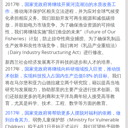
2017年，
国家党政府将继续开展河流湖泊的水质改善工
作，
推动海洋保护区相关立法进程，并为应对全球气候变
化承担相应义务。我们鼓励开发可再生能源和减低碳排
放，并鼓励电力市场竞争。为了确保渔业资源的可持续
性，我们将继续实施“我们渔业的未来”（Future of Our
Fisheries）计划，防止掠夺性商业捕捞。为了确保乳制品
生产效率和良性市场竞争，我们将对《乳品产业重组法》
（Dairy Industry Restructuring Act）进行修改。
新西兰社会经济发展离不开科技的进步和人才的培养。
2017年，
国家党政府将继续向科研领域投入巨资，推动技
术创新，实现科技投入占国内生产总值0.8% 的目标。
我们
将在马尔堡和亚力山德拉建立两个研究院，籍以提高当地
研究与发展能力，协助那里的主要产业进行技术创新。我
们还鼓励更多的毛利裔和太平洋岛裔年轻人接受高等教
育，尤其是科学、技术、工程、数学等方面的教育。
2017年，国家党政府将帮助更多人摆脱对福利的依赖，做
到自食其力。
弱势儿童保护部（Ministry for Vulnerable
Children）拟于4月1日开始正式运行，我们可望给予弱势