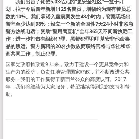
我们出台了耗资5.03亿元的“更安全社区”一揽子计
划，拟于今后四年新增1125名警员，增幅约为现有警员总
数的10%。我们承诺入室窃案发生48小时内，窃案现场出
警率至少达到98%；设立一个新的全国性7天24小时非紧急
警方热线电话；资助“警用鹰直机”全年365天不间断执勤工
作；进一步打击有组织犯罪、黑帮犯罪和甲基安非他命毒
品的贩运。警方新聘的20名少数族裔联络官将与华社和华
商共同工作，制止犯罪。
国家党政府执政近9 年来，致力于建设一个更具竞争力和
生产力的经济，负责任地管理国家财政，并不断改进公共
服务，我们的工作赢得了新西兰公众的高度认可。2017
年，我们将继续为大家服务，希望继续得到您的支持和帮
助。