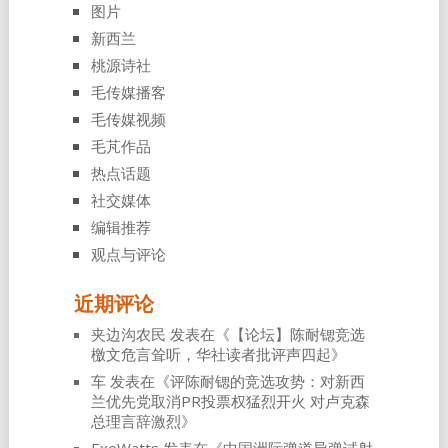
图片
新西兰
桃源诗社
毛传媒播客
毛传媒视频
毛芃作品
热点话题
社交媒体
编辑推荐
观点与评论
近期评论
夹边沟农民
发表在《
【论坛】陈耐锶竞选
檄文危言耸听，华社读者批评声四起
》
车
发表在《
评陈耐锶的竞选攻势：对新西
兰优先党取消PR投票权猛烈开火 对卢克森
总理言辞激烈
》
ExoWatts
发表在《
中国洲际弹道导弹试射