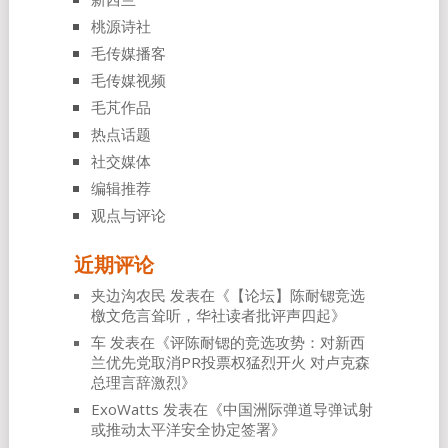
桃源诗社
毛传媒播客
毛传媒视频
毛芃作品
热点话题
社交媒体
编辑推荐
观点与评论
近期评论
夹边沟农民
发表在《
【论坛】陈耐锶竞选
檄文危言耸听，华社读者批评声四起
》
车
发表在《
评陈耐锶的竞选攻势：对新西
兰优先党取消PR投票权猛烈开火 对卢克森
总理言辞激烈
》
ExoWatts
发表在《
中国洲际弹道导弹试射
或推动太平洋安全协定签署
》