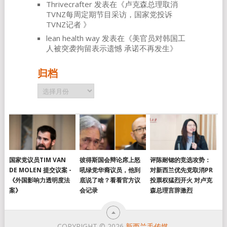
Thrivecrafter
发表在《
卢克森总理取消
TVNZ每周定期节目采访，国家党投诉
TVNZ记者
》
lean health way
发表在《
美官员对韩国工
人被突袭拘留表示遗憾 承诺不再发生
》
归档
归
档
国家党议员TIM VAN
彼得斯国会辩论席上怒
评陈耐锶的竞选攻势：
DE MOLEN 提交议案 -
吼绿党华裔议员，他到
对新西兰优先党取消PR
《外国影响力透明度法
底说了啥？看看官方议
投票权猛烈开火 对卢克
案》
会记录
森总理言辞激烈
COPYRIGHT © 2026
新西兰毛传媒
.