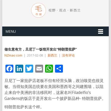
MENU
做生意有方，旦尼丁一饭馆开发出“特朗普批萨”
NZmao com
|
2017-02-08
|
新西兰
|
没有评论
Facebook
LinkedIn
Twitter
Email
WhatsApp
分
享
旦尼丁一家批萨店老板不但有经营头脑，政治嗅觉也很灵
敏。当得知美国总统要在美国和墨西哥之间建围墙，以阻
止来自中美洲的非法移民时，这家名叫Filadelfio’s
Gardens的饭店于是开发出一个披萨新品种- 特朗普批萨。
特朗普批萨长这个样。