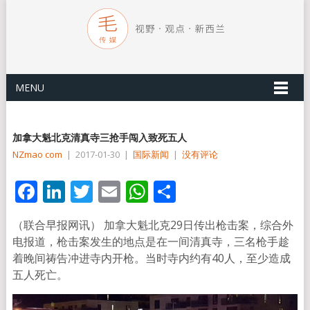
MENU
加拿大魁北克清真寺三抢手闯入致死五人
NZmao com
|
2017-01-30
|
国际新闻
|
没有评论
Facebook
LinkedIn
Twitter
Email
WhatsApp
分
享
（联合早报网讯） 加拿大魁北克29日传出枪击案，综合外
电报道，枪击案发生的地点是在一间清真寺，三名枪手趁
着晚间祷告冲进寺内开枪。当时寺内约有40人，至少造成
五人死亡。