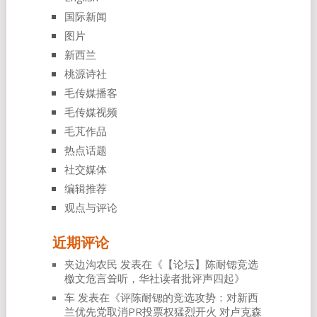
国际新闻
图片
新西兰
桃源诗社
毛传媒播客
毛传媒视频
毛芃作品
热点话题
社交媒体
编辑推荐
观点与评论
近期评论
夹边沟农民
发表在《
【论坛】陈耐锶竞选
檄文危言耸听，华社读者批评声四起
》
车
发表在《
评陈耐锶的竞选攻势：对新西
兰优先党取消PR投票权猛烈开火 对卢克森