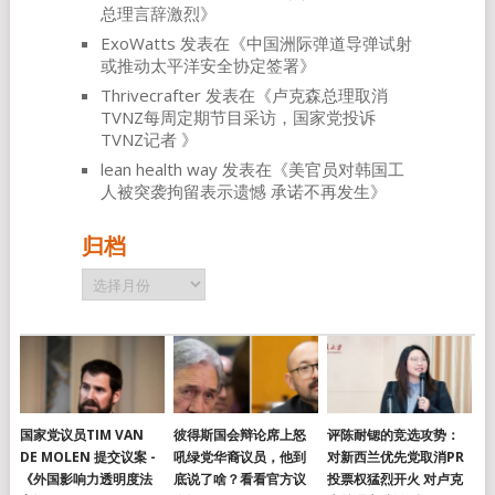
总理言辞激烈
》
ExoWatts
发表在《
中国洲际弹道导弹试射
或推动太平洋安全协定签署
》
Thrivecrafter
发表在《
卢克森总理取消
TVNZ每周定期节目采访，国家党投诉
TVNZ记者
》
lean health way
发表在《
美官员对韩国工
人被突袭拘留表示遗憾 承诺不再发生
》
归档
归
档
国家党议员TIM VAN
彼得斯国会辩论席上怒
评陈耐锶的竞选攻势：
DE MOLEN 提交议案 -
吼绿党华裔议员，他到
对新西兰优先党取消PR
《外国影响力透明度法
底说了啥？看看官方议
投票权猛烈开火 对卢克