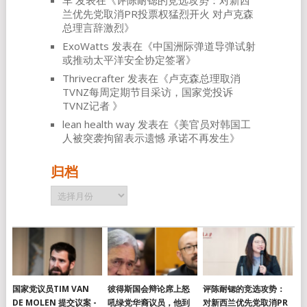
车
发表在《
评陈耐锶的竞选攻势：对新西
兰优先党取消PR投票权猛烈开火 对卢克森
总理言辞激烈
》
ExoWatts
发表在《
中国洲际弹道导弹试射
或推动太平洋安全协定签署
》
Thrivecrafter
发表在《
卢克森总理取消
TVNZ每周定期节目采访，国家党投诉
TVNZ记者
》
lean health way
发表在《
美官员对韩国工
人被突袭拘留表示遗憾 承诺不再发生
》
归档
归
档
国家党议员TIM VAN
彼得斯国会辩论席上怒
评陈耐锶的竞选攻势：
DE MOLEN 提交议案 -
吼绿党华裔议员，他到
对新西兰优先党取消PR