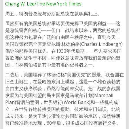
Chang W. Lee/The New York Times
周五，特朗普总统与彭斯副总统在就职典礼上。
虽然所有的美国总统都承诺要优先捍卫美国的利益——这
是总统誓言的核心——但自二战结束以来，两党的总统都
把这种努力包裹在广泛的自由民主秩序之中。直到今天，
美国政策都完全否定查尔斯·林德伯格(Charles Lindbergh)
倡导的那种美国优先。在1930年代后期，一些人要求美国
置欧洲的战争于不顾，即使这意味着放弃我们最亲密的盟
国，而林德伯格是其中最有名的倡导者之一。
二战后，美国埋葬了林德伯格“美国优先”的愿景。联合国在
旧金山诞生，在曼哈顿东河上崛起，这是一个雄心勃勃的
自由主义秩序试验，虽然可能尚未实现。把二战的参战国
发展为与美国结盟的民主国家是马歇尔计划(Marshall
Plan)背后的意图，世界银行(World Bank)和一些机构成
立，在世界各地传播美国的援助、技术和专门知识。北约
成立起来，是为了逐步灌输对共同防御的承诺，虽然特朗
普已经准确地发现，60年后，很多成员国没有履行义务。