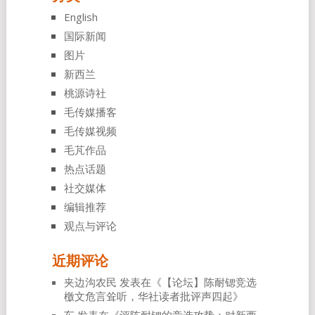
English
国际新闻
图片
新西兰
桃源诗社
毛传媒播客
毛传媒视频
毛芃作品
热点话题
社交媒体
编辑推荐
观点与评论
近期评论
夹边沟农民
发表在《
【论坛】陈耐锶竞选
檄文危言耸听，华社读者批评声四起
》