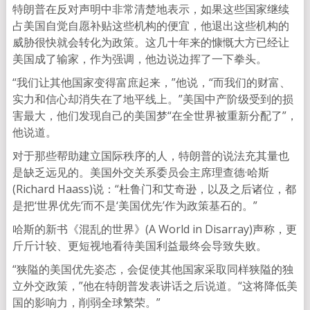
特朗普在反对声明中非常清楚地表示，如果这些国家继续
占美国自觉自愿补贴这些机构的便宜，他退出这些机构的
威胁很快就会转化为政策。这几十年来的慷慨大方已经让
美国成了输家，作为强调，他边说边挥了一下拳头。
“我们让其他国家变得富庶起来，”他说，“而我们的财富、
实力和信心却消失在了地平线上。”美国中产阶级受到的损
害最大，他们发现自己的美国梦“在全世界被重新分配了”，
他说道。
对于那些帮助建立国际秩序的人，特朗普的说法充其量也
是缺乏远见的。美国外交关系委员会主席理查德·哈斯
(Richard Haass)说：“杜鲁门和艾奇逊，以及之后诸位，都
是把‘世界优先’而不是‘美国优先’作为政策基石的。”
哈斯的新书《混乱的世界》(A World in Disarray)声称，更
斤斤计较、更短视地看待美国利益最终会导致失败。
“狭隘的美国优先姿态，会促使其他国家采取同样狭隘的独
立外交政策，”他在特朗普发表讲话之后说道。“这将降低美
国的影响力，削弱全球繁荣。”