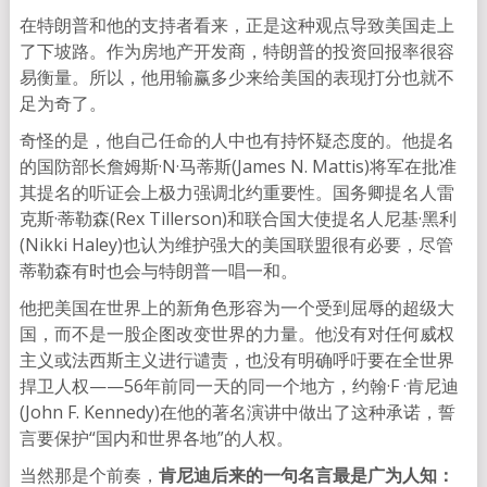
在特朗普和他的支持者看来，正是这种观点导致美国走上
了下坡路。作为房地产开发商，特朗普的投资回报率很容
易衡量。所以，他用输赢多少来给美国的表现打分也就不
足为奇了。
奇怪的是，他自己任命的人中也有持怀疑态度的。他提名
的国防部长詹姆斯·N·马蒂斯(James N. Mattis)将军在批准
其提名的听证会上极力强调北约重要性。国务卿提名人雷
克斯·蒂勒森(Rex Tillerson)和联合国大使提名人尼基·黑利
(Nikki Haley)也认为维护强大的美国联盟很有必要，尽管
蒂勒森有时也会与特朗普一唱一和。
他把美国在世界上的新角色形容为一个受到屈辱的超级大
国，而不是一股企图改变世界的力量。他没有对任何威权
主义或法西斯主义进行谴责，也没有明确呼吁要在全世界
捍卫人权——56年前同一天的同一个地方，约翰·F ·肯尼迪
(John F. Kennedy)在他的著名演讲中做出了这种承诺，誓
言要保护“国内和世界各地”的人权。
当然那是个前奏，
肯尼迪后来的一句名言最是广为人知：