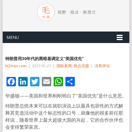
MENU
特朗普用30年代的黑暗基调定义“美国优先”
NZmao com
|
2017-01-21
|
国际新闻
,
热点话题
|
没有评论
Facebook
LinkedIn
Twitter
Email
WhatsApp
分
享
华盛顿——美国和世界刚刚明白了“美国优先”是什么意思。
特朗普总统本来可以在就职演说上以最具包容性的方式解
释其竞选活动中这个标志性的口号，就像他的很多前任那
样说，随着世界上最大超级大国的兴起，它的合作伙伴也
会变得繁荣富庶。