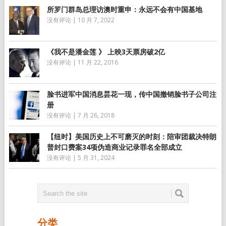
所罗门群岛总理访澳时重申：永远不会有中国基地
没有评论
|
10 月 7, 2022
《我不是潘金莲 》 上映3天票房破2亿
没有评论
|
11 月 22, 2016
脸书进军中国消息昙花一现，传中国撤销脸书子公司注
册
没有评论
|
7 月 26, 2018
【纽时】美国历史上不可磨灭的时刻：陪审团裁决特朗
普封口费案34项伪造商业记录罪名全部成立
没有评论
|
5 月 31, 2024
分类