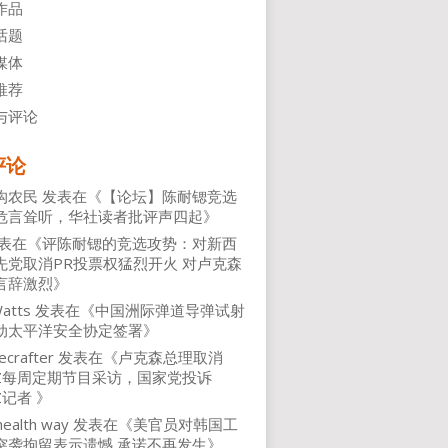
作品
话题
媒体
推荐
与评论
评论
沟农民
发表在《
【论坛】陈耐锶竞选
危言耸听，华社读者批评声四起
》
表在《
评陈耐锶的竞选攻势：对新西
先党取消PR投票权猛烈开火 对卢克森
言辞激烈
》
atts
发表在《
中国洲际弹道导弹试射
动太平洋安全协定签署
》
ecrafter
发表在《
卢克森总理取消
NZ每周定期节目采访，国家党投诉
Z记者
》
health way
发表在《
美官员对韩国工
突袭拘留表示遗憾 承诺不再发生
》