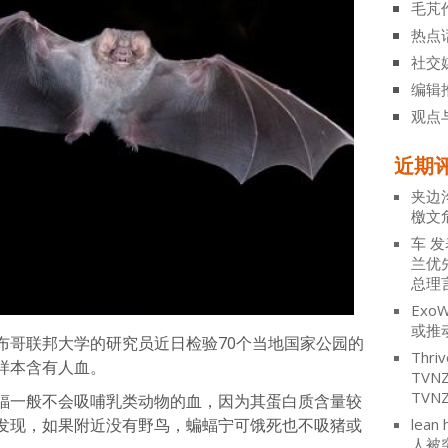
毛芃
热点
社交
编辑
观点
近期
夹边
檄文
车
发
兰优
总理
ExoW
或推
布哥联邦大学的研究员近日检验70个当地国家公园的
Thriv
样本含有人血。
TV
TVN
蝠一般不会吸哺乳类动物的血，因为其蛋白质含量较
发现，如果附近没有野鸟，蝙蝠宁可饿死也不吸猪或
lean 
人被