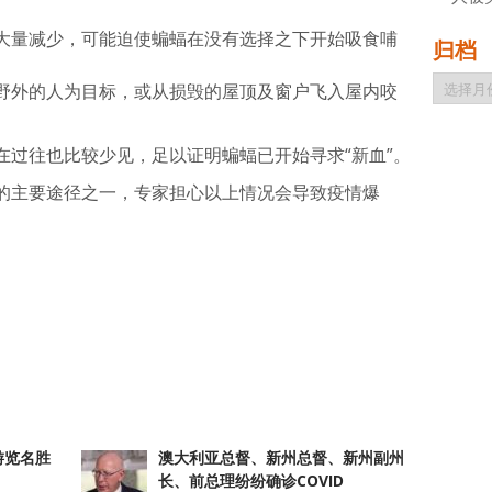
大量减少，可能迫使蝙蝠在没有选择之下开始吸食哺
归档
归
野外的人为目标，或从损毁的屋顶及窗户飞入屋内咬
档
在过往也比较少见，足以证明蝙蝠已开始寻求“新血”。
的主要途径之一，专家担心以上情况会导致疫情爆
atsApp
分
享
游览名胜
澳大利亚总督、新州总督、新州副州
长、前总理纷纷确诊COVID