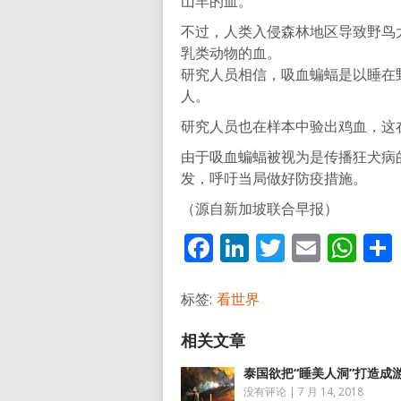
山羊的血。
不过，人类入侵森林地区导致野鸟
乳类动物的血。
研究人员相信，吸血蝙蝠是以睡在
人。
研究人员也在样本中验出鸡血，这
由于吸血蝙蝠被视为是传播狂犬病
发，呼吁当局做好防疫措施。
（源自新加坡联合早报）
Facebook
LinkedIn
Twitter
Email
Wh
标签:
看世界
泰国欲把“睡美人洞”打造成
没有评论
|
7 月 14, 2018