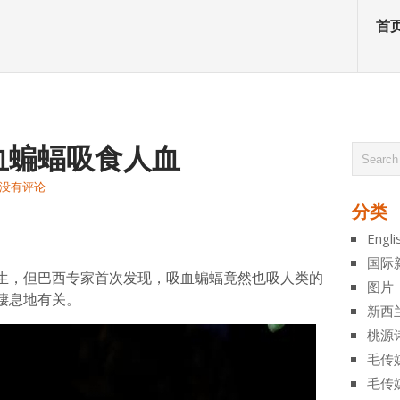
首
血蝙蝠吸食人血
没有评论
分类
atsApp
分
Engli
享
国际
生，但巴西专家首次发现，吸血蝙蝠竟然也吸人类的
图片
棲息地有关。
新西
桃源
毛传
毛传