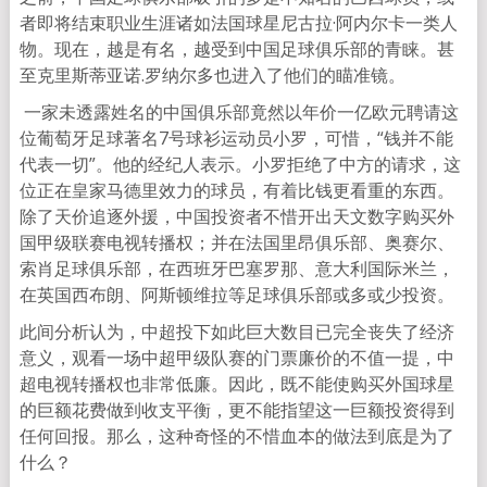
者即将结束职业生涯诸如法国球星尼古拉·阿内尔卡一类人
物。现在，越是有名，越受到中国足球俱乐部的青睐。甚
至克里斯蒂亚诺.罗纳尔多也进入了他们的瞄准镜。
一家未透露姓名的中国俱乐部竟然以年价一亿欧元聘请这
位葡萄牙足球著名7号球衫运动员小罗，可惜，“钱并不能
代表一切”。他的经纪人表示。小罗拒绝了中方的请求，这
位正在皇家马德里效力的球员，有着比钱更看重的东西。
除了天价追逐外援，中国投资者不惜开出天文数字购买外
国甲级联赛电视转播权；并在法国里昂俱乐部、奥赛尔、
索肖足球俱乐部，在西班牙巴塞罗那、意大利国际米兰，
在英国西布朗、阿斯顿维拉等足球俱乐部或多或少投资。
此间分析认为，中超投下如此巨大数目已完全丧失了经济
意义，观看一场中超甲级队赛的门票廉价的不值一提，中
超电视转播权也非常低廉。因此，既不能使购买外国球星
的巨额花费做到收支平衡，更不能指望这一巨额投资得到
任何回报。那么，这种奇怪的不惜血本的做法到底是为了
什么？