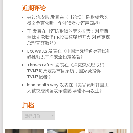
近期评论
夹边沟农民
发表在《
【论坛】陈耐锶竞选
檄文危言耸听，华社读者批评声四起
》
车
发表在《
评陈耐锶的竞选攻势：对新西
兰优先党取消PR投票权猛烈开火 对卢克森
总理言辞激烈
》
ExoWatts
发表在《
中国洲际弹道导弹试射
或推动太平洋安全协定签署
》
Thrivecrafter
发表在《
卢克森总理取消
TVNZ每周定期节目采访，国家党投诉
TVNZ记者
》
lean health way
发表在《
美官员对韩国工
人被突袭拘留表示遗憾 承诺不再发生
》
归档
归
档