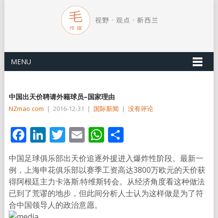
MENU
中国出天价聘请外籍球员–国家理由
NZmao com
|
2016-12-31
|
国际新闻
|
没有评论
Facebook
LinkedIn
Twitter
Email
WhatsApp
分
享
中国足球俱乐部出天价追逐外援进入爆炸性阶段。最新一
例，上海申花俱乐部以赛季工资高达3800万欧元的天价获
得阿根廷主力卡洛斯.特维斯转会。从经济角度看这种做法
已到了荒谬的地步，但此间分析人士认为这样做是为了符
合中国领导人的政治意愿。