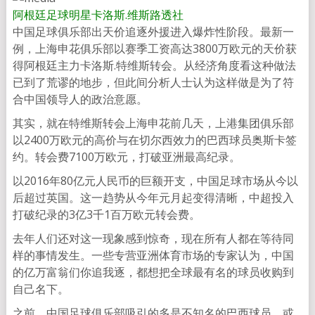
阿根廷足球明星卡洛斯.维斯
路透社
中国足球俱乐部出天价追逐外援进入爆炸性阶段。最新一
例，上海申花俱乐部以赛季工资高达3800万欧元的天价获
得阿根廷主力卡洛斯.特维斯转会。从经济角度看这种做法
已到了荒谬的地步，但此间分析人士认为这样做是为了符
合中国领导人的政治意愿。
其实，就在特维斯转会上海申花前几天，上港集团俱乐部
以2400万欧元的高价与在切尔西效力的巴西球员奥斯卡签
约。转会费7100万欧元，打破亚洲最高纪录。
以2016年80亿元人民币的巨额开支，中国足球市场从今以
后超过英国。这一趋势从今年元月起变得清晰，中超投入
打破纪录的3亿3千1百万欧元转会费。
去年人们还对这一现象感到惊奇，现在所有人都在等待同
样的事情发生。一些专营亚洲体育市场的专家认为，中国
的亿万富翁们你追我逐，都想把全球最有名的球员收购到
自己名下。
之前，中国足球俱乐部吸引的多是不知名的巴西球员，或