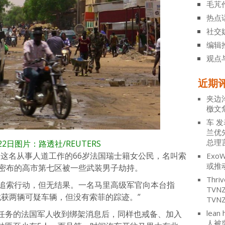
毛芃
热点
社交
编辑
观点
近期
夹边
檄文
车
发
兰优
总理
22日
图片：路透社/REUTERS
，这名从事人道工作的66岁法国瑞士籍女公民，名叫索
ExoW
或推
口密布的高市第七区被一些武装男子劫持。
Thriv
开追索行动，但无结果。一名马里高级军官向本台指
TV
截获两辆可疑车辆，但没有索菲的踪迹。”
TVN
lean 
任务的法国军人收到绑架消息后，同样也戒备、加入
人被