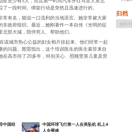
劫匪至少有5人，而且第一时间汽车开往马里大东北
踪了一段时间。绑架行动是突然且迅速进行的。
归档
非常有名，能说一口流利的当地语言。她非常被大家
归
的非政府组织。最近，她刚著作一本自传《光明的征
档
里北部大城，陪伴穷人、帮助他们。
在该城市热心公益的妇女相片挂起来。他们经常一起
康的问题。图雷指出，这个培训医生的医生索菲来自
她在高市待了20多年，特别关心、照顾受害儿童及营
atsApp
分
享
导中国经
中国环球飞行第一人在美坠机 机上4
人全罹难