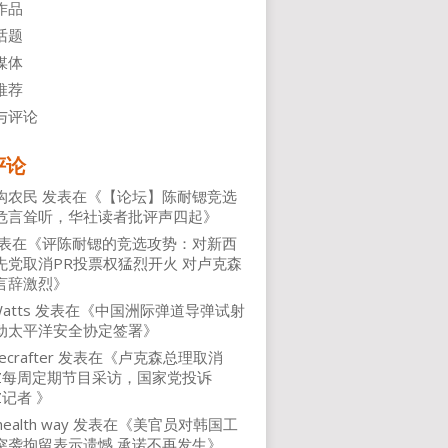
作品
话题
媒体
推荐
与评论
评论
沟农民
发表在《
【论坛】陈耐锶竞选
危言耸听，华社读者批评声四起
》
表在《
评陈耐锶的竞选攻势：对新西
先党取消PR投票权猛烈开火 对卢克森
言辞激烈
》
atts
发表在《
中国洲际弹道导弹试射
动太平洋安全协定签署
》
ecrafter
发表在《
卢克森总理取消
NZ每周定期节目采访，国家党投诉
Z记者
》
health way
发表在《
美官员对韩国工
突袭拘留表示遗憾 承诺不再发生
》