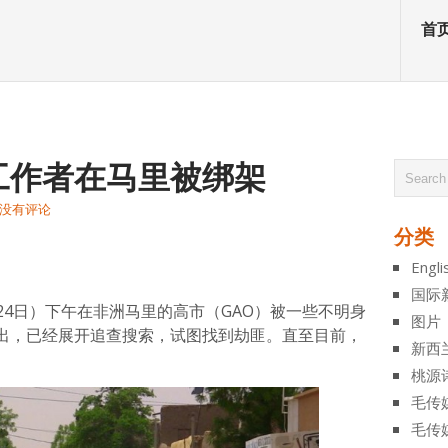
首
工作者在马里被绑架
没有评论
分类
atsApp
分
Engli
享
国际
（24日）下午在非洲马里的高市（GAO）被一些不明身
图片
出，已经展开追查搜索，试图找到劫匪。直至目前，
新西
桃源
毛传
毛传