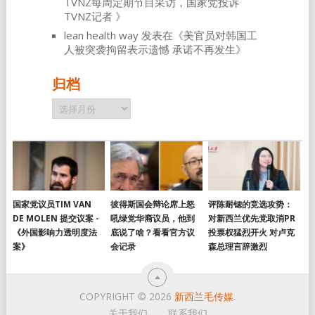
TVNZ每周定期节目采访，国家党投诉
TVNZ记者
》
lean health way
发表在《
美官员对韩国工
人被突袭拘留表示遗憾 承诺不再发生
》
归档
归
档
国家党议员TIM VAN
彼得斯国会辩论席上怒
评陈耐锶的竞选攻势：
DE MOLEN 提交议案 -
吼绿党华裔议员，他到
对新西兰优先党取消PR
《外国影响力透明度法
底说了啥？看看官方议
投票权猛烈开火 对卢克
案》
会记录
森总理言辞激烈
COPYRIGHT © 2026
新西兰毛传媒
.
关于我们
联系我们