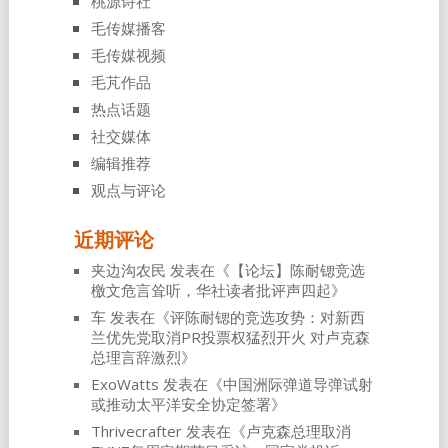
桃源诗社
毛传媒播客
毛传媒视频
毛芃作品
热点话题
社交媒体
编辑推荐
观点与评论
近期评论
夹边沟农民
发表在《
【论坛】陈耐锶竞选
檄文危言耸听，华社读者批评声四起
》
车
发表在《
评陈耐锶的竞选攻势：对新西
兰优先党取消PR投票权猛烈开火 对卢克森
总理言辞激烈
》
ExoWatts
发表在《
中国洲际弹道导弹试射
或推动太平洋安全协定签署
》
Thrivecrafter
发表在《
卢克森总理取消