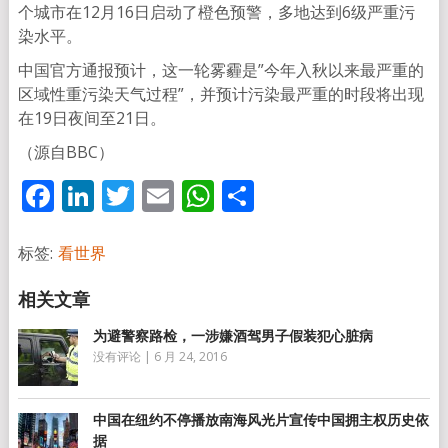
个城市在12月16日启动了橙色预警，多地达到6级严重污
染水平。
中国官方通报预计，这一轮雾霾是”今年入秋以来最严重的
区域性重污染天气过程”，并预计污染最严重的时段将出现
在19日夜间至21日。
（源自BBC）
Facebook
LinkedIn
Twitter
Email
WhatsApp
分
享
标签:
看世界
为避警察路检，一涉嫌酒驾男子假装犯心脏病
没有评论
|
6 月 24, 2016
中国在纽约不停播放南海风光片宣传中国拥主权历史依
据