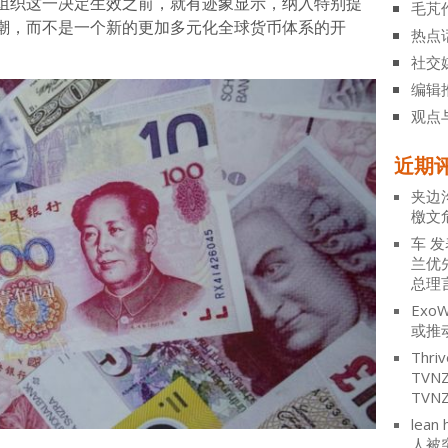
组织这一决定生效之前，就有迹象显示，纳入特别提
毛芃
潮，而不是一个新的更加多元化全球货币体系的开
热点
社交
编辑
观点
近期
夹边
檄文
车
发
兰优
总理
ExoW
或推
Thriv
TV
TVN
lean 
人被