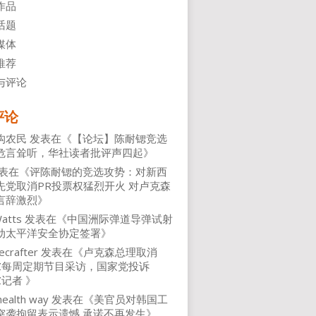
作品
话题
媒体
推荐
与评论
评论
沟农民
发表在《
【论坛】陈耐锶竞选
危言耸听，华社读者批评声四起
》
表在《
评陈耐锶的竞选攻势：对新西
先党取消PR投票权猛烈开火 对卢克森
言辞激烈
》
atts
发表在《
中国洲际弹道导弹试射
动太平洋安全协定签署
》
ecrafter
发表在《
卢克森总理取消
NZ每周定期节目采访，国家党投诉
Z记者
》
health way
发表在《
美官员对韩国工
突袭拘留表示遗憾 承诺不再发生
》