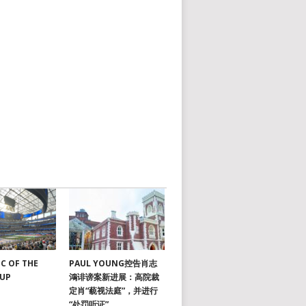
C OF THE
PAUL YOUNG控告肖志
CUP
鴻诽谤案新进展：高院裁
定肖“藐视法庭”，并进行
“处罚听证”