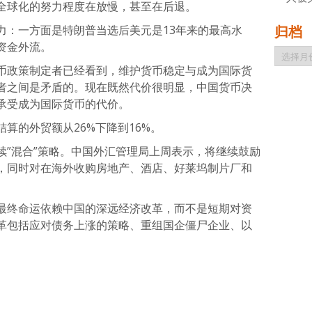
全球化的努力程度在放慢，甚至在后退。
力：一方面是特朗普当选后美元是13年来的最高水
归档
资金外流。
归
档
币政策制定者已经看到，维护货币稳定与成为国际货
者之间是矛盾的。现在既然代价很明显，中国货币决
承受成为国际货币的代价。
算的外贸额从26%下降到16%。
续”混合”策略。中国外汇管理局上周表示，将继续鼓励
，同时对在海外收购房地产、酒店、好莱坞制片厂和
最终命运依赖中国的深远经济改革，而不是短期对资
革包括应对债务上涨的策略、重组国企僵尸企业、以
atsApp
分