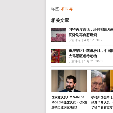
标签:
看世界
习特再度通话，环时拟规劝
度势别再自惹麻烦
没有评论
|
4 月 12, 2017
重庆景区让猪蹦极跳，中国
大骂景区虐待动物
没有评论
|
1 月 21, 2020
国家党议员TIM VAN DE
彼得斯国会辩论
MOLEN 提交议案 -《外国
绿党华裔议员，
影响力透明度法案》
了啥？看看官方