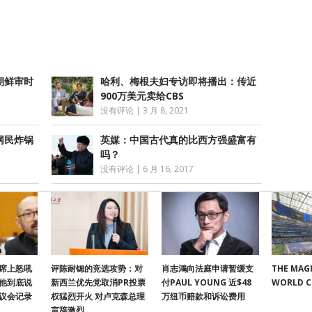
享
朝鲜审时
哈利、梅根夫妇专访即将播出：传近
900万美元卖给CBS
没有评论
|
3 月 8, 2021
网民炸锅
英媒：中国古代真的比西方强盛富有
吗？
没有评论
|
6 月 16, 2017
席上怒吼
评陈耐锶的竞选攻势：对
肖志鴻向法庭申请暂缓支
THE MAGI
他到底说
新西兰优先党取消PR投票
付PAUL YOUNG 近$48
WORLD 
议会记录
权猛烈开火 对卢克森总理
万纽币赔款和诉讼费用
言辞激烈