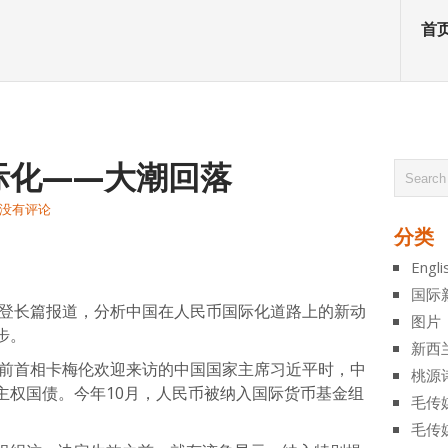
首
际化——大潮回落
没有评论
分类
atsApp
分
Engli
享
国际
刊登长篇报道，分析中国在人民币国际化道路上的新动
图片
步。
新西
国前首相卡梅伦欢迎来访的中国国家主席习近平时，中
桃源
主权国债。今年10月，人民币被纳入国际货币基金组
毛传
毛传