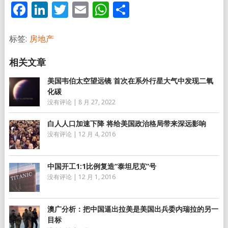
Facebook
LinkedIn
Twitter
Email
WhatsApp
分
享
标签:
房地产
美国韦伯太空望远镜 首次在系外行星大气中发现二氧
化碳
没有评论
|
8 月 27, 2022
白人人口加速下降 将给美国政治格局带来深远影响
没有评论
|
12 月 4, 2016
中国开工1:1比例复造“泰坦尼克”号
没有评论
|
12 月 1, 2016
澳广分析：把中国逼出拉美是美国出兵委内瑞拉的另一
目标