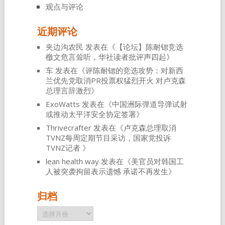
观点与评论
近期评论
夹边沟农民
发表在《
【论坛】陈耐锶竞选
檄文危言耸听，华社读者批评声四起
》
车
发表在《
评陈耐锶的竞选攻势：对新西
兰优先党取消PR投票权猛烈开火 对卢克森
总理言辞激烈
》
ExoWatts
发表在《
中国洲际弹道导弹试射
或推动太平洋安全协定签署
》
Thrivecrafter
发表在《
卢克森总理取消
TVNZ每周定期节目采访，国家党投诉
TVNZ记者
》
lean health way
发表在《
美官员对韩国工
人被突袭拘留表示遗憾 承诺不再发生
》
归档
归
档