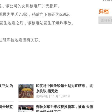
则说，该公司的女川核电厂并无损坏。
归档
模为里氏7.3级，稍后向下修正为6.9级。
归
年发生地震之后，该核电站发生了爆炸事故。
档
兰凯库拉地震没有关联。
atsApp
分
享
巨头 为
印度将中国争讼领土划为直辖市， 北
京抗议 指无效
没有评论
|
11 月 1, 2019
手机全球监
奔驰女车主维权获换新车，被邀 去德
国参观奔驰工厂