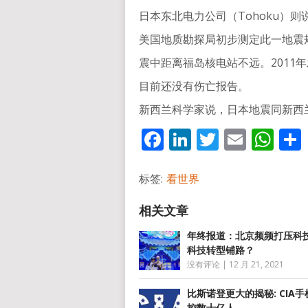
日本东北电力公司（Tohoku）
美国地质勘探局初步测定此一地震规
震中距离福岛核电站不远。2011
目前还没有伤亡报告。
新西兰科学家说，日本地震同新西
Facebook
LinkedIn
Twitter
Email
Wh
标签:
看世界
年终报道：北京频频打压科技
科技转型铺路？
没有评论
|
12 月 21, 2021
比斯诺登更大的揭秘: CIA
控数十亿人