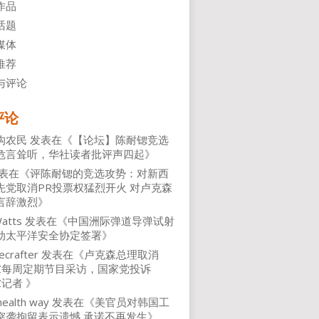
作品
话题
媒体
推荐
与评论
评论
沟农民
发表在《
【论坛】陈耐锶竞选
危言耸听，华社读者批评声四起
》
表在《
评陈耐锶的竞选攻势：对新西
先党取消PR投票权猛烈开火 对卢克森
言辞激烈
》
atts
发表在《
中国洲际弹道导弹试射
动太平洋安全协定签署
》
ecrafter
发表在《
卢克森总理取消
NZ每周定期节目采访，国家党投诉
Z记者
》
health way
发表在《
美官员对韩国工
突袭拘留表示遗憾 承诺不再发生
》