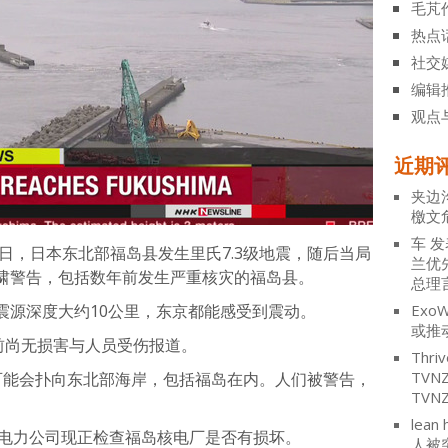
毛芃
热点
社交
编辑
观点
近期
夹边
檄文
车
发
2日，日本东北部福岛县发生里氏7.3级地震，随后当局
兰优
啸警告，包括数年前发生严重核灾的福岛县。
总理
震源深度大约10公里，东京都能感受到震动。
ExoW
或推
前尚无损害与人员受伤报道。
Thriv
TV
可能会扑向东北部海岸，包括福岛在内。人们被警告，
TVN
lean 
京电力公司现正检查福岛核电厂是否有损坏。
人被