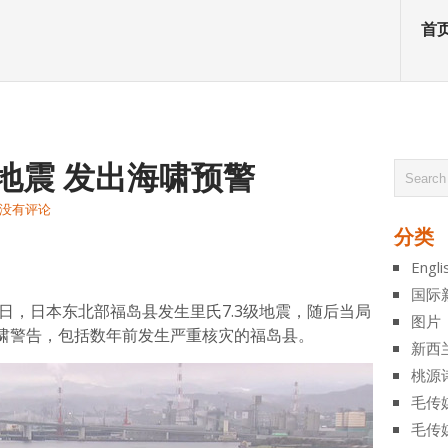
首
级地震 发出海啸预警
没有评论
分类
atsApp
分
Engli
享
国际
2日，日本东北部福岛县发生里氏7.3级地震，随后当局
图片
啸警告，包括数年前发生严重核灾的福岛县。
新西
桃源
毛传
毛传