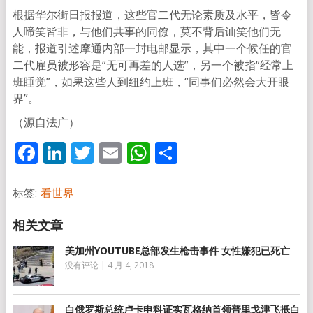
根据华尔街日报报道，这些官二代无论素质及水平，皆令
人啼笑皆非，与他们共事的同僚，莫不背后讪笑他们无
能，报道引述摩通内部一封电邮显示，其中一个候任的官
二代雇员被形容是“无可再差的人选”，另一个被指“经常上
班睡觉”，如果这些人到纽约上班，“同事们必然会大开眼
界”。
（源自法广）
Facebook
LinkedIn
Twitter
Email
WhatsApp
分
享
标签:
看世界
美加州YOUTUBE总部发生枪击事件 女性嫌犯已死亡
没有评论
|
4 月 4, 2018
白俄罗斯总统卢卡申科证实瓦格纳首领普里戈津飞抵白