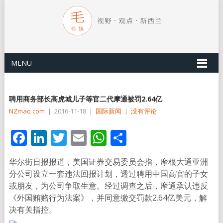
MENU
聘用商务部长高虎城儿子等官二代摩通被罚2.64亿
NZmao com
|
2016-11-18
|
国际新闻
|
没有评论
Facebook
LinkedIn
Twitter
Email
WhatsApp
分
享
华尔街日报报道，美国证券交易委员会指，摩根大通亚洲
分公司设立一套违法回报计划，透过聘用中国高官的子女
或朋友，为公司争取生意。经过调查之后，摩通承认违反
《外国贿赂行为法案》，并同意缴交罚款2.64亿美元，解
决有关指控。