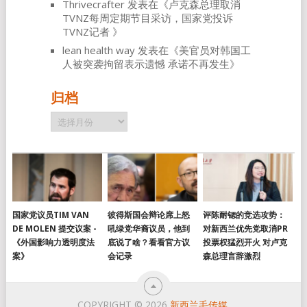
Thrivecrafter
发表在《
卢克森总理取消
TVNZ每周定期节目采访，国家党投诉
TVNZ记者
》
lean health way
发表在《
美官员对韩国工
人被突袭拘留表示遗憾 承诺不再发生
》
归档
归
档
国家党议员TIM VAN
彼得斯国会辩论席上怒
评陈耐锶的竞选攻势：
DE MOLEN 提交议案 -
吼绿党华裔议员，他到
对新西兰优先党取消PR
《外国影响力透明度法
底说了啥？看看官方议
投票权猛烈开火 对卢克
案》
会记录
森总理言辞激烈
COPYRIGHT © 2026
新西兰毛传媒
.