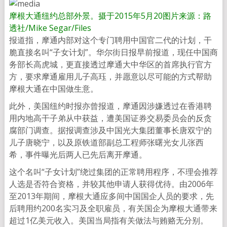
摩根大通纽约总部外景。摄于2015年5月20
图片来源：路
透社/Mike Segar/Files
报道指，摩通内部对这个专门聘用中国官二代的计划，干
脆直接名叫“子女计划”。华尔街日报早前报道，现任中国商
务部长高虎城，更直接透过摩通大中华区的首席执行官方
方，要求摩通雇用儿子高珏，并愿意以尽可能的方式帮助
摩根大通在中国做生意。
此外，美国纽约时报亦曾报道，摩通因涉嫌透过在香港聘
用内地高干子弟从中获益，遭美国证券交易委员会的反贪
腐部门调查。据报调查涉及中国光大集团董事长唐双宁的
儿子唐晓宁，以及原铁道部副总工程师张曙光女儿张西
希，事件曝光后两人已先后离开摩通。
这个名叫“子女计划”绕过集团的正常聘用程序，不理会推荐
人选是否符合资格，并较其他申请人获得优待。由2006年
至2013年期间，摩根大通应多间中国国企人员的要求，先
后聘用约200名实习及全职雇员，有关国企为摩根大通带来
超过1亿美元收入。美国当局指有关做法与贿赂无分别。