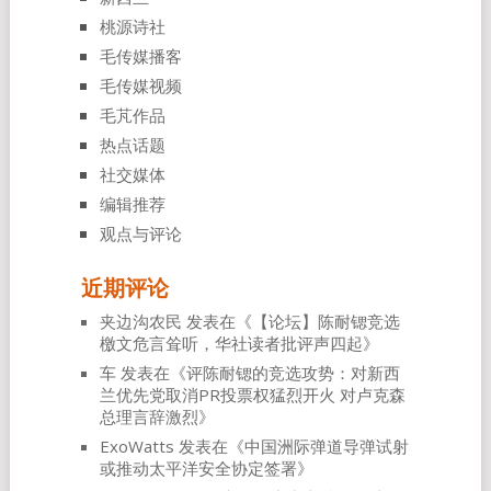
桃源诗社
毛传媒播客
毛传媒视频
毛芃作品
热点话题
社交媒体
编辑推荐
观点与评论
近期评论
夹边沟农民
发表在《
【论坛】陈耐锶竞选
檄文危言耸听，华社读者批评声四起
》
车
发表在《
评陈耐锶的竞选攻势：对新西
兰优先党取消PR投票权猛烈开火 对卢克森
总理言辞激烈
》
ExoWatts
发表在《
中国洲际弹道导弹试射
或推动太平洋安全协定签署
》