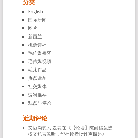
分类
English
国际新闻
图片
新西兰
桃源诗社
毛传媒播客
毛传媒视频
毛芃作品
热点话题
社交媒体
编辑推荐
观点与评论
近期评论
夹边沟农民
发表在《
【论坛】陈耐锶竞选
檄文危言耸听，华社读者批评声四起
》