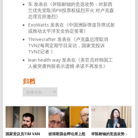
车
发表在《
评陈耐锶的竞选攻势：对新西
兰优先党取消PR投票权猛烈开火 对卢克森
总理言辞激烈
》
ExoWatts
发表在《
中国洲际弹道导弹试射
或推动太平洋安全协定签署
》
Thrivecrafter
发表在《
卢克森总理取消
TVNZ每周定期节目采访，国家党投诉
TVNZ记者
》
lean health way
发表在《
美官员对韩国工
人被突袭拘留表示遗憾 承诺不再发生
》
归档
归
档
国家党议员TIM VAN
彼得斯国会辩论席上怒
评陈耐锶的竞选攻势：