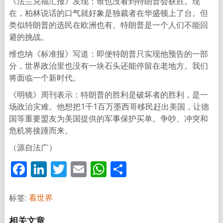
《法兰克福汇报》发现：谁也没看到特朗普会获胜。现
在，柏林说话的口气就好象是独裁者在华盛顿上了台。但
类似特朗普的选民在欧洲也有。特朗普是一个人们不能回
避的挑战。
维也纳《标准报》写道：即便特朗普只实现他预告的一部
分，世界政治里也没有一块石头还能停留在老地方。我们
将面临一个新时代。
《明镜》周刊表示：特朗普的胜利是破坏者的胜利，是一
场政治灾难。他想把1千1百万墨西哥移民赶出美国，让德
国等重要盟友为美国提供的军事保护买单。争吵、冲突和
危机将接踵而来。
（源自法广）
Facebook
LinkedIn
Twitter
Email
WhatsApp
分
享
标签:
看世界