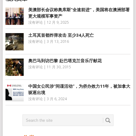
美澳部长会议称奥库斯”全速前进“，美国将在澳洲部署
更大规模军事资产
没有评论
|
12 月 9, 2025
土耳其首都炸弹攻击 至少34人死亡
没有评论
|
3 月 13, 2016
奥巴马到访巴黎 赴巴塔克兰音乐厅献花
没有评论
|
11 月 30, 2015
中国女公民涉“间谍活动”，为侨办效力11年，被加拿大
驱逐出境
没有评论
|
3 月 6, 2024