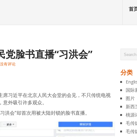
首
民党脸书直播“习洪会”
没有评论
分类
atsApp
分
Engli
享
国际
主席习近平在北京人民大会堂的会见，不只传统电视
图片
，意外吸引许多观众。
新西
“习洪会”却首次用被大陆封锁的脸书直播。
桃源
毛传
毛传