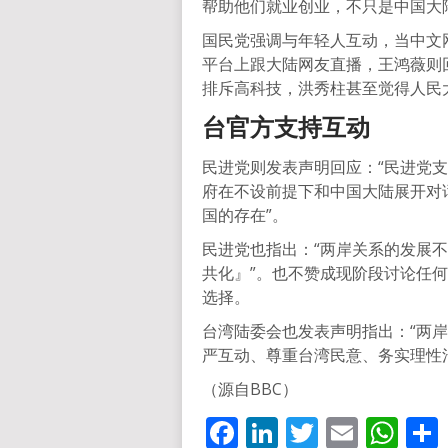
帮助他们就业创业，不只是中国大
国民党强调与年轻人互动，当中文
平台上跟大陆网友直播，王鸿薇则
排斥高科技，洪秀柱甚至觉得人民
台官方支持互动
民进党则发表声明回应：“民进党
府在不设前提下和中国大陆展开对
国的存在”。
民进党也指出：“两岸关系的发展
共化』”。也不赞成现阶段讨论任何
选择。
台湾陆委会也发表声明指出：“两
严互动、尊重台湾民意、务实理性
（源自BBC）
Facebook
LinkedIn
Twitter
Email
Wh