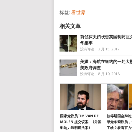
标签:
看世界
前侦探夫妇状告英国制药巨
华坐牢
没有评论
|
3 月 15, 2017
美媒：海航在纽约的一处大
美政府调查
没有评论
|
8 月 10, 2018
国家党议员TIM VAN DE
彼得斯国会辩论
MOLEN 提交议案 -《外国
绿党华裔议员，
影响力透明度法案》
了啥？看看官方