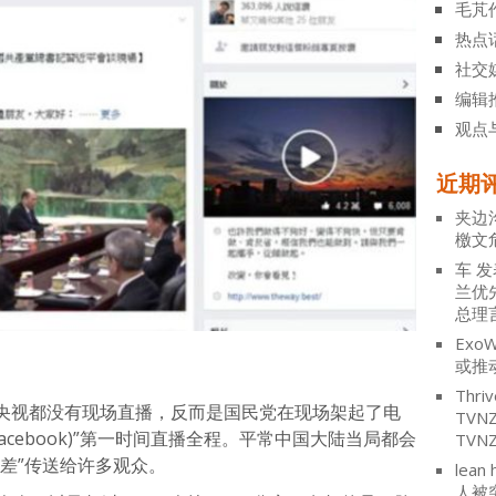
毛芃
热点
社交
编辑
观点
近期
夹边
檄文
车
发
兰优
总理
ExoW
或推
Thriv
央视都没有现场直播，反而是国民党在现场架起了电
TV
acebook)”第一时间直播全程。平常中国大陆当局都会
TVN
差”传送给许多观众。
lean 
人被