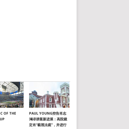
C OF THE
PAUL YOUNG控告肖志
CUP
鴻诽谤案新进展：高院裁
定肖“藐视法庭”，并进行