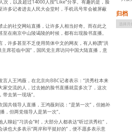
次，以及超过14000人按“Like”分享。有趣的是，脸
至许多记者进去人民大会堂时，手机讯号常会被屏蔽
归档
归
禁止的社交网站直播，让许多人相当好奇。而在此之
档
甚至在南京中山陵谒陵的时候，都有出现脸书直播。
言，许多甚至不乏使用简体中文的网友，有人称讚“洪
洪主席莅临中国”，国民党主席访问中国大陆直播，意
言人王鸿薇，在北京向BBC记者表示：“洪秀柱本来
大家交流的人，过去她的脸书直播就蛮多次了，这次
，带去第一现场”。
次国共领导人直播，王鸿薇则说：“是第一次”，但她补
播，但两党领导人是第一次”。
地人聊起“习洪会”时，大部分人都表达“听过洪秀柱”，
会谈也大多表示“两岸和平挺好的”，便不愿多表示意