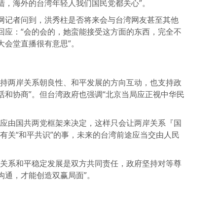
陆，海外的台湾年轻人我们国民党都关心”。
网记者问到，洪秀柱是否将来会与台湾网友甚至其他
回应：“会的会的，她蛮能接受这方面的东西，完全不
大会堂直播很有意思”。
支持两岸关系朝良性、和平发展的方向互动，也支持政
话和协商”。但台湾政府也强调“北京当局应正视中华民
不应由国共两党框架来决定，这样只会让两岸关系『国
有关“和平共识”的事，未来的台湾前途应当交由人民
岸关系和平稳定发展是双方共同责任，政府坚持对等尊
沟通，才能创造双赢局面”。
atsApp
分