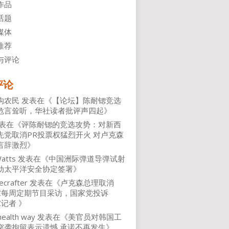
作品
话题
媒体
推荐
与评论
评论
沟农民
发表在《
【论坛】陈耐锶竞选
危言耸听，华社读者批评声四起
》
表在《
评陈耐锶的竞选攻势：对新西
先党取消PR投票权猛烈开火 对卢克森
言辞激烈
》
atts
发表在《
中国洲际弹道导弹试射
动太平洋安全协定签署
》
ecrafter
发表在《
卢克森总理取消
NZ每周定期节目采访，国家党投诉
Z记者
》
health way
发表在《
美官员对韩国工
突袭拘留表示遗憾 承诺不再发生
》