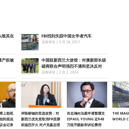
享
头致其在
FBI找到失踪中国女学者汽车
没有评论
|
6 月 28, 2017
楼产权被
中国驻新西兰大使馆：对澳新部长级
磋商联合声明强烈不满和坚决反对
没有评论
|
2 月 2, 2024
席上怒吼
评陈耐锶的竞选攻势：对
肖志鴻向法庭申请暂缓支
THE MAGI
他到底说
新西兰优先党取消PR投票
付PAUL YOUNG 近$48
WORLD 
议会记录
权猛烈开火 对卢克森总理
万纽币赔款和诉讼费用