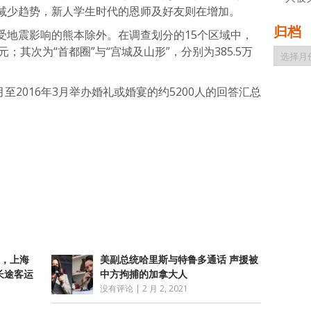
减少趋势，新人学生时代的恩师及好友则在增加。
归档
受地震影响的熊本除外。在调查划分的15个区域中，
日元；其次为“首都圈”与“宫城及山形”，分别为385.5万
归
档
月至2016年3月举办婚礼或婚宴的约5200人的回答汇总
atsApp
分
享
炎，上海
美副总统哈里斯与特鲁多通话 声援被
长途客运
中方拘捕的加拿大人
没有评论
|
2 月 2, 2021