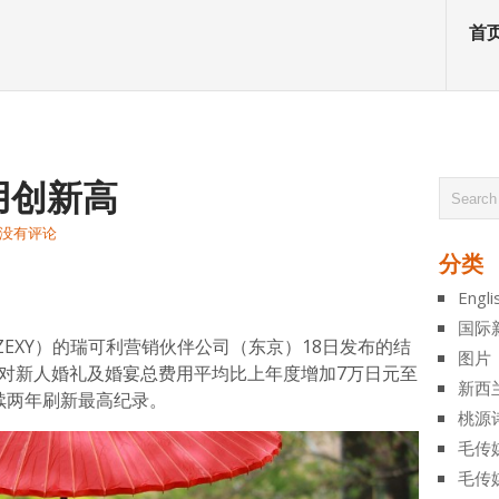
首
用创新高
没有评论
分类
atsApp
分
Engli
享
国际
EXY）的瑞可利营销伙伴公司（东京）18日发布的结
图片
每对新人婚礼及婚宴总费用平均比上年度增加7万日元至
新西
连续两年刷新最高纪录。
桃源
毛传
毛传