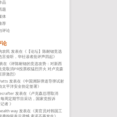
作品
话题
媒体
推荐
与评论
评论
沟农民
发表在《
【论坛】陈耐锶竞选
危言耸听，华社读者批评声四起
》
表在《
评陈耐锶的竞选攻势：对新西
先党取消PR投票权猛烈开火 对卢克森
言辞激烈
》
atts
发表在《
中国洲际弹道导弹试射
动太平洋安全协定签署
》
ecrafter
发表在《
卢克森总理取消
NZ每周定期节目采访，国家党投诉
Z记者
》
health way
发表在《
美官员对韩国工
突袭拘留表示遗憾 承诺不再发生
》