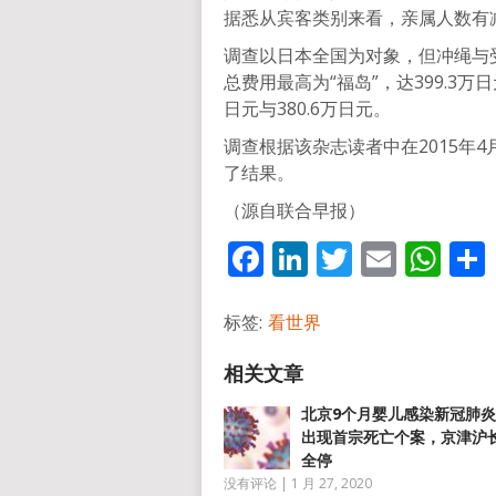
据悉从宾客类别来看，亲属人数有
调查以日本全国为对象，但冲绳与
总费用最高为“福岛”，达399.3万
日元与380.6万日元。
调查根据该杂志读者中在2015年4
了结果。
（源自联合早报）
Facebook
LinkedIn
Twitter
Email
Wh
标签:
看世界
北京9个月婴儿感染新冠肺
出现首宗死亡个案，京津沪
全停
没有评论
|
1 月 27, 2020