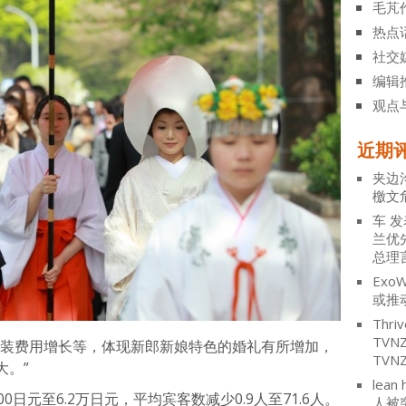
毛芃
热点
社交
编辑
观点
近期
夹边
檄文
车
发
兰优
总理
ExoW
或推
Thriv
TV
服装费用增长等，体现新郎新娘特色的婚礼有所增加，
TVN
大。”
lean 
日元至6.2万日元，平均宾客数减少0.9人至71.6人。
人被