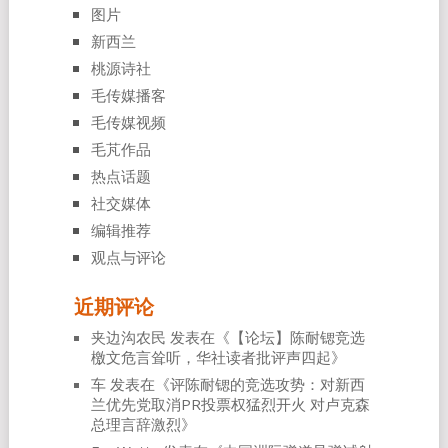
图片
新西兰
桃源诗社
毛传媒播客
毛传媒视频
毛芃作品
热点话题
社交媒体
编辑推荐
观点与评论
近期评论
夹边沟农民
发表在《
【论坛】陈耐锶竞选
檄文危言耸听，华社读者批评声四起
》
车
发表在《
评陈耐锶的竞选攻势：对新西
兰优先党取消PR投票权猛烈开火 对卢克森
总理言辞激烈
》