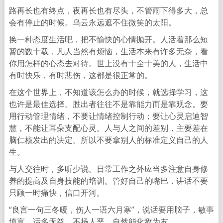
路再长也有终点，夜再长也有尽头，不管雨下得多大，总
会有停止的时候。乌云永远遮不住微笑的太阳。
换一种态度生活吧，把不愉快的心情抛开。人活着那么短
暂的数十载，凡人当然有烦恼，生活本来有许多无奈，看
你用怎样的心态去对待。世上没有十全十美的人，生活中
有时快乐，有时悲伤，这都是很正常的。
在这个世界上，不知道该怎么办的时候，就选择学习，这
也许是最佳选择。胜出者往往不是靠能力而是靠观念。要
用行动管理情绪，不要让情绪控制行动；要让心灵启迪智
慧，不能让耳朵支配心灵。人与人之间的差别，主要差在
脑仁核发出的决定。所以不要拿别人的标准定义自己的人
生。
与人交往时，多听少说。日常工作之外应当多注意自身修
养的提高及自身技能的培训。管好自己的嘴巴，讲话不要
只顾一时痛快，信口开河。
“良言一句三冬暖，伤人一语六月寒”，说话要用脑子，敏事
慎言，话多无益，不扬人恶，自然能化敌为友。