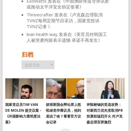
ExoWatts
发表在《
中国洲际弹道导弹试射
或推动太平洋安全协定签署
》
Thrivecrafter
发表在《
卢克森总理取消
TVNZ每周定期节目采访，国家党投诉
TVNZ记者
》
lean health way
发表在《
美官员对韩国工
人被突袭拘留表示遗憾 承诺不再发生
》
归档
归
档
国家党议员TIM VAN
彼得斯国会辩论席上怒
评陈耐锶的竞选攻势：
DE MOLEN 提交议案 -
吼绿党华裔议员，他到
对新西兰优先党取消PR
《外国影响力透明度法
底说了啥？看看官方议
投票权猛烈开火 对卢克
案》
会记录
森总理言辞激烈