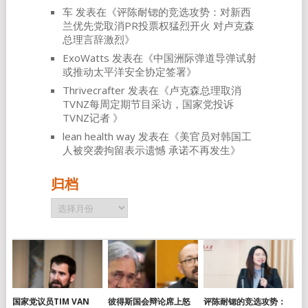
车
发表在《
评陈耐锶的竞选攻势：对新西
兰优先党取消PR投票权猛烈开火 对卢克森
总理言辞激烈
》
ExoWatts
发表在《
中国洲际弹道导弹试射
或推动太平洋安全协定签署
》
Thrivecrafter
发表在《
卢克森总理取消
TVNZ每周定期节目采访，国家党投诉
TVNZ记者
》
lean health way
发表在《
美官员对韩国工
人被突袭拘留表示遗憾 承诺不再发生
》
归档
归
档
国家党议员TIM VAN
彼得斯国会辩论席上怒
评陈耐锶的竞选攻势：