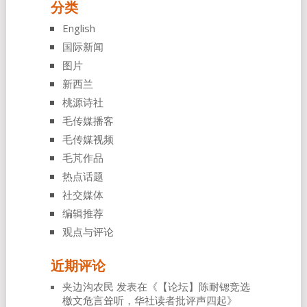
分类
English
国际新闻
图片
新西兰
桃源诗社
毛传媒播客
毛传媒视频
毛芃作品
热点话题
社交媒体
编辑推荐
观点与评论
近期评论
夹边沟农民
发表在《
【论坛】陈耐锶竞选
檄文危言耸听，华社读者批评声四起
》