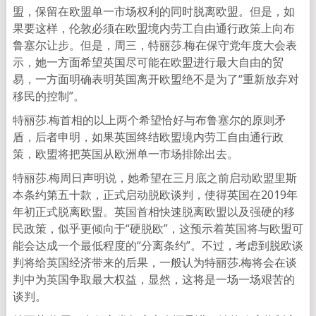
盟，保留在欧盟单一市场权利的同时脱离欧盟。但是，如
果要这样，伦敦必须在欧盟境内劳工自由通行政策上向布
鲁塞尔让步。但是，周三，特丽莎.梅在保守党年度大会表
示，她一方面希望英国尽可能在欧盟进行最大自由的贸
易，一方面明确表明英国离开欧盟绝不是为了“重新放弃对
移民的控制”。
特丽莎.梅首相的以上两个希望恰好与布鲁塞尔的原则矛
盾，后者申明，如果英国终结欧盟境内劳工自由通行政
策，欧盟将把英国从欧洲单一市场排除出去。
特丽莎.梅周日声明说，她希望在三月底之前启动欧盟里斯
本条约第五十款，正式启动脱欧谈判，使得英国在2019年
年初正式脱离欧盟。英国首相快速脱离欧盟以及强硬的移
民政策，似乎更倾向于“硬脱欧”，这预示着英国将与欧盟可
能会达成一个最低程度的“分离条约”。不过，考虑到脱欧谈
判将给英国经济带来的后果，一般认为特丽莎.梅将会在谈
判中为英国争取最大权益，显然，这将是一场一场艰苦的
谈判。