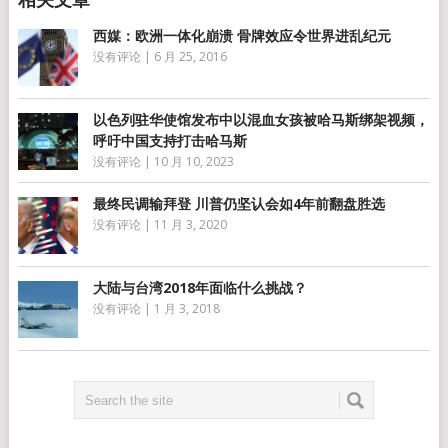
西媒：欧洲一体化崩溃 骨牌效应令世界进乱纪元
没有评论
|
6 月 25, 2016
以色列驻华使馆发布中以混血女孩被哈马斯绑架视频，
呼吁中国支持打击哈马斯
没有评论
|
10 月 10, 2023
最终民调输拜登 川普仍坚认会如4年前翻盘胜选
没有评论
|
11 月 3, 2020
大陆与台湾2018年面临什么挑战？
没有评论
|
1 月 3, 2018