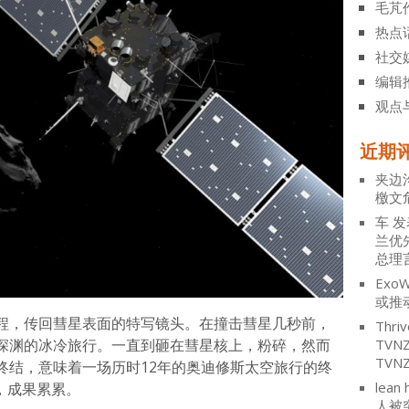
毛芃
热点
社交
编辑
观点
近期
夹边
檄文
车
发
兰优
总理
ExoW
或推
过程，传回彗星表面的特写镜头。在撞击彗星几秒前，
Thriv
深渊的冰冷旅行。一直到砸在彗星核上，粉碎，然而
TV
TVN
终结，意味着一场历时12年的奥迪修斯太空旅行的终
lean 
月，成果累累。
人被