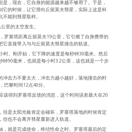
但是，现在，它自身的能源越来越不够用了。于是，
制它的时候，让它滑向丘留莫夫彗星，实际上这是科
此不能到彗星取样。
亿公里的太空发生。
分，罗塞塔距离丘留莫夫19公里，它引燃了自身携带的
把它直接带入与与丘留莫夫彗星撞击的轨道。
小时。刚开始，它下降的速度是每秒钟30毫米。然后
钟90毫米，也就是每小时3.2公里，这也就是一个步
的冲击力不要太大，冲击力越小越好，落地撞击的时
，巴黎时间12点40分。
应该得到罗塞塔反馈的消息，这个时间误差最大在20
，但是太阳光板肯定会碰坏，罗塞塔落地的时候肯定
，但也不会离开彗星重新进入轨道。
触，就是完成使命，终结性命之时。罗塞塔最后的定