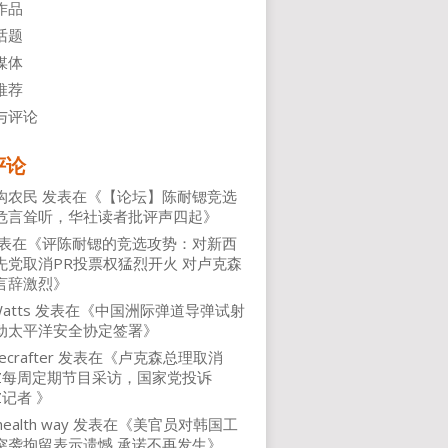
作品
话题
媒体
推荐
与评论
评论
沟农民
发表在《
【论坛】陈耐锶竞选
危言耸听，华社读者批评声四起
》
表在《
评陈耐锶的竞选攻势：对新西
先党取消PR投票权猛烈开火 对卢克森
言辞激烈
》
atts
发表在《
中国洲际弹道导弹试射
动太平洋安全协定签署
》
ecrafter
发表在《
卢克森总理取消
NZ每周定期节目采访，国家党投诉
Z记者
》
health way
发表在《
美官员对韩国工
突袭拘留表示遗憾 承诺不再发生
》