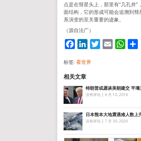
点是在彗星头上，那里有“几孔井
面结构，它的形成可能会追溯到彗
系演变的至关重要的迹象。
（源自法广）
Facebook
LinkedIn
Twitter
Email
Wh
标签:
看世界
特朗普或愿谈美朝建交 平壤
没有评论
|
6 月 10, 2018
日本熊本大地震遇难人数上升
没有评论
|
7 月 30, 2026