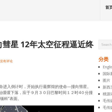
首
彗星 12年太空征程逼近终
分类
没有评论
Engli
atsApp
分
国际
享
图片
生命进入倒计时，开始执行最辉煌的使命—撞向彗星。
新西
始缓缓下落，应于９月３０日巴黎时间１２时4０分撞
桃源
缅科”表面。
毛传
毛传