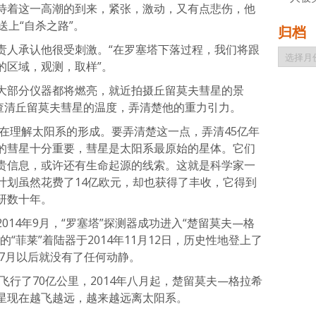
待着这一高潮的到来，紧张，激动，又有点悲伤，他
送上“自杀之路”。
归档
责人承认他很受刺激。“在罗塞塔下落过程，我们将跟
归
的区域，观测，取样”。
档
大部分仪器都将燃亮，就近拍摄丘留莫夫彗星的景
，查清丘留莫夫彗星的温度，弄清楚他的重力引力。
旨在理解太阳系的形成。要弄清楚这一点，弄清45亿年
的彗星十分重要，彗星是太阳系最原始的星体。它们
贵信息，或许还有生命起源的线索。这就是科学家一
计划虽然花费了14亿欧元，却也获得了丰收，它得到
研数十年。
14年9月，“罗塞塔”探测器成功进入“楚留莫夫—格
“菲莱”着陆器于2014年11月12日，历史性地登上了
年7月以后就没有了任何动静。
飞行了70亿公里，2014年八月起，楚留莫夫—格拉希
星现在越飞越远，越来越远离太阳系。