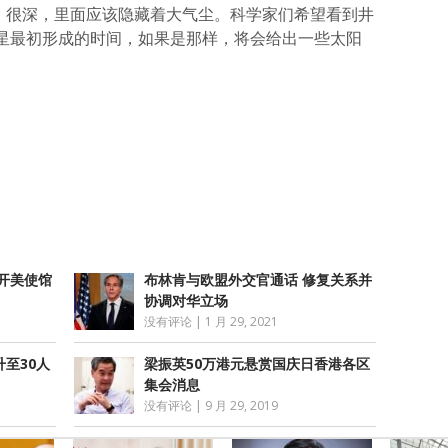
”，很深，里面应该隐藏着大气尘。科学家们希望看到井
星最初形成的时间，如果是那样，将会给出一些太阳
atsApp
分
享
开美使馆
布林肯与欧盟外交官通话 修复关系并
协调对华立场
没有评论
|
1 月 29, 2021
至30人
梁振英50万港元悬赏国庆日香港各区
集会消息
没有评论
|
9 月 29, 2019