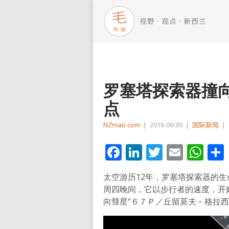
罗塞塔探索器撞向
点
NZmao com
|
2016-09-30
|
国际新闻
|
Facebook
LinkedIn
Twitter
Email
Wh
太空游历12年，罗塞塔探索器的
周四晚间，它以步行者的速度，开
向彗星“６７Ｐ／丘留莫夫－格拉西