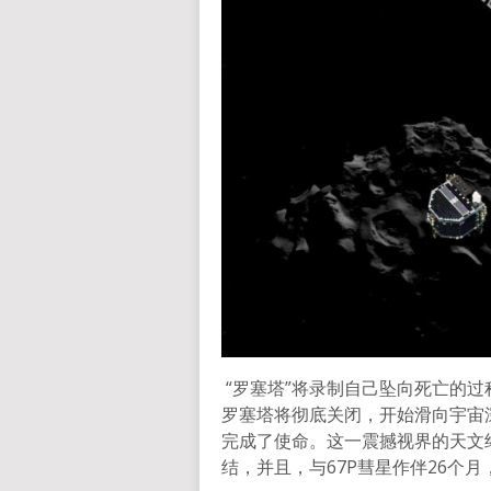
“罗塞塔”将录制自己坠向死亡的
罗塞塔将彻底关闭，开始滑向宇宙
完成了使命。这一震撼视界的天文
结，并且，与67P彗星作伴26个