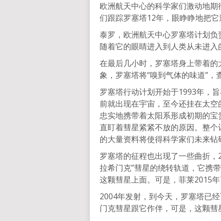
欧洲航天中心的科学家们激动地期
们跟踪罗塞塔12年，眼睁睁地把它
泰罗，欧洲航天中心罗塞塔计划负
随着它的眼睛进入到人类从未进入
在最后几小时，罗塞塔身上带着的
象，罗塞塔将“嗅到气体的味道”
罗塞塔行动计划开始于1993年，
前就出现在宇宙，至今还挂在太空
忠实地携带着太阳系形成初期的宝
直盯着彗星紧紧不放的原因。整个
的大量资料将使得科学家们未来钻
罗塞塔的征程也出现了一些曲折，20
拉希门克”彗星的绕转轨道，它携带的
这颗彗星上面。可是，菲莱2015
2004年发射，到今天，罗塞塔已经
门克彗星跟它作伴，可是，这颗彗