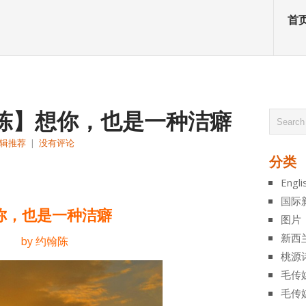
首
翰陈】想你，也是一种洁癖
辑推荐
|
没有评论
分类
atsApp
分
Engli
享
国际
你，也是一种洁癖
图片
新西
by 约翰陈
桃源
毛传
毛传