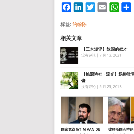
Facebook
LinkedIn
Twitter
Email
Wh
标签:
约翰陈
【三木短评】故国的奴才
没有评论
|
7 月 13, 2021
【桃源诗社 · 流光】杨柳吐
镰
没有评论
|
5 月 25, 2018
国家党议员TIM VAN DE
彼得斯国会辩论