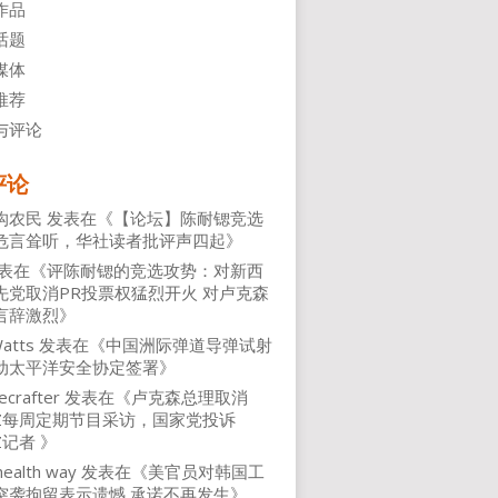
作品
话题
媒体
推荐
与评论
评论
沟农民
发表在《
【论坛】陈耐锶竞选
危言耸听，华社读者批评声四起
》
表在《
评陈耐锶的竞选攻势：对新西
先党取消PR投票权猛烈开火 对卢克森
言辞激烈
》
atts
发表在《
中国洲际弹道导弹试射
动太平洋安全协定签署
》
ecrafter
发表在《
卢克森总理取消
NZ每周定期节目采访，国家党投诉
Z记者
》
health way
发表在《
美官员对韩国工
突袭拘留表示遗憾 承诺不再发生
》