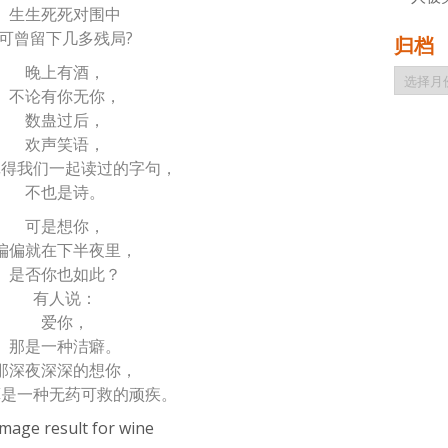
生生死死对围中
可曾留下几多残局?
归档
晚上有酒，
归
档
不论有你无你，
数蛊过后，
欢声笑语，
记得我们一起读过的字句，
不也是诗。
可是想你，
偏偏就在下半夜里，
是否你也如此？
有人说：
爱你，
那是一种洁癖。
那深夜深深的想你，
算是一种无药可救的顽疾。