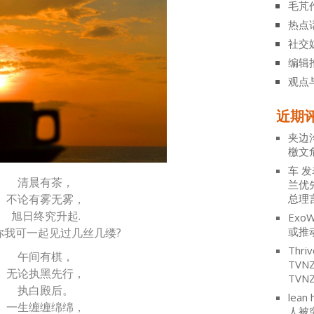
毛芃
热点
社交
编辑
观点
近期
夹边
檄文
车
发
清晨有茶，
兰优
总理
不论有雾无雾，
旭日终究升起.
ExoW
或推
你我可一起见过几丝几缕?
Thriv
午间有棋，
TV
无论执黑先行，
TVN
执白殿后。
lean 
一生缠缠绵绵，
人被