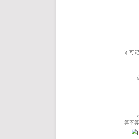
谁可
算不