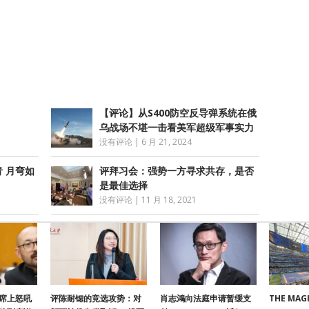
atsApp
分
享
【评论】从S400防空反导弹系统在俄
乌战场不堪一击看美军超级军事实力
没有评论
|
6 月 21, 2024
青 月弯如
评拜习会：强势一方寻求共存，是否
是最佳选择
没有评论
|
11 月 18, 2021
席上怒吼
评陈耐锶的竞选攻势：对
肖志鴻向法庭申请暂缓支
THE MAGI